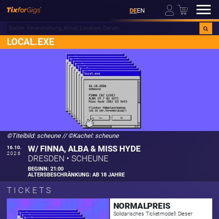
00
DE
EN
LOCAL.EXE
©Titelbild: scheune
//
©Kachel: scheune
W/ FINNA, ALBA & MISS HYDE
16.10.
2026
DRESDEN
•
SCHEUNE
BEGINN:
21:00
ALTERSBESCHRÄNKUNG:
AB 18 JAHRE
TICKETS
NORMALPREIS
Solidarisches Ticketmodell: Dieser