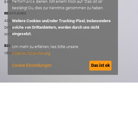
Performance dienen. Mit einem Klick auf "Das ist ok"
E-MAIL AN SUPPORT
bestätigt Du, dies zur Kenntnis genommen zu haben.
RECHTLICHES
Weitere Cookies und/oder Tracking-Pixel, insbesondere
AGB
solche von Drittanbietern, werden durch uns nicht
DATENSCHUTZ
eingesetzt.
IMPRESSUM
B2B
Um mehr zu erfahren, lies bitte unsere
Datenschutzerklärung
VERANSTALTER ACCOUNT
Cookie-Einstellungen
Das ist ok