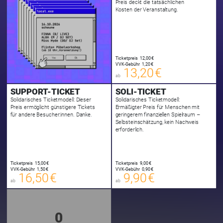
Preis deckt die tatsächlichen
Kosten der Veranstaltung.
13,20 €
00
E-TICKET
13,45 €
Ticketpreis
12,00 €
00
VVK-Gebühr
1,20 €
SYSTEMTICKET
13,20 €
ab
zzgl. Buchungsgebühr
SUPPORT-TICKET
SOLI-TICKET
Solidarisches Ticketmodell: Dieser
Solidarisches Ticketmodell:
Preis ermöglicht günstigere Tickets
Ermäßigter Preis für Menschen mit
für andere Besucher:innen. Danke.
geringerem finanziellen Spielraum –
Selbsteinschätzung, kein Nachweis
erforderlich.
16,50 €
9,90 €
00
00
E-TICKET
E-TICKET
16,75 €
10,15 €
Ticketpreis
15,00 €
Ticketpreis
9,00 €
00
00
VVK-Gebühr
1,50 €
VVK-Gebühr
0,90 €
SYSTEMTICKET
SYSTEMTICKET
16,50 €
9,90 €
ab
ab
zzgl. Buchungsgebühr
zzgl. Buchungsgebühr
0