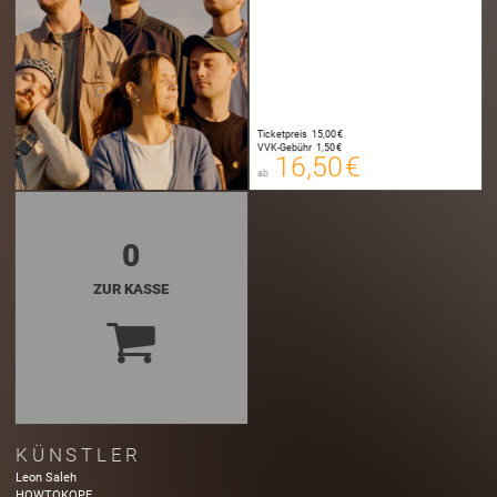
16,50 €
Ticketpreis
15,00 €
00
VVK-Gebühr
1,50 €
E-TICKET
16,50 €
ab
zzgl. Buchungsgebühr
0
ZUR KASSE
KÜNSTLER
Leon Saleh
HOWTOKOPE.