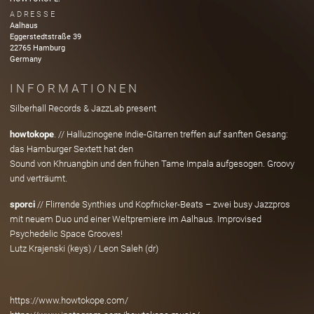
ADRESSE
Aalhaus
Eggerstedtstraße
39
22765
Hamburg
Germany
INFORMATIONEN
Silberhall Records & JazzLab present
howtokope
. // Halluzinogene Indie-Gitarren treffen auf sanften Gesang:
das Hamburger Sextett hat den
Sound von Khruangbin und den frühen Tame Impala aufgesogen. Groovy
und verträumt.
sporci
// Flirrende Synthies und Kopfnicker-Beats – zwei busy Jazzpros
mit neuem Duo und einer Weltpremiere im Aalhaus. Improvised
Psychedelic Space Grooves!
Lutz Krajenski (keys) / Leon Saleh (dr)
https://www.howtokope.com/