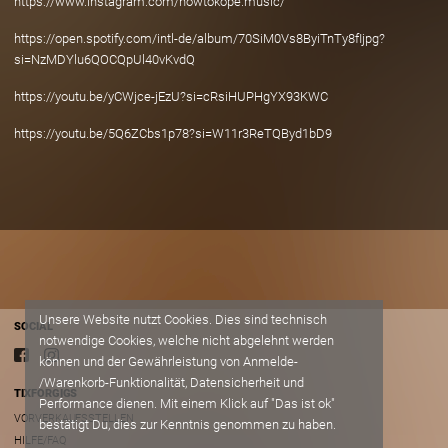
https://www.instagram.com/howtokope.music/
https://open.spotify.com/intl-de/album/70SiM0Vs8ByiTnTy8fIjpg?
si=NzMDYlu6QOCQpUl40vKvdQ
https://youtu.be/yCWjce-jEzU?si=cRsiHUPHgYX93KWC
https://youtu.be/5Q6ZCbs1p78?si=W11r3ReTQByd1bD9
Unsere Website nutzt Cookies. Dies sind technisch
SOCIAL
notwendige Cookies, welche nicht abgelehnt werden
können und der Gewährleistung von Anmelde-
/Warenkorb-Funktionalität, Datensicherheit und
TIXFORGIGS
Performance dienen. Mit einem Klick auf "Das ist ok"
VORVERKAUFSSTELLEN
bestätigt Du, dies zur Kenntnis genommen zu haben.
HILFE/FAQ