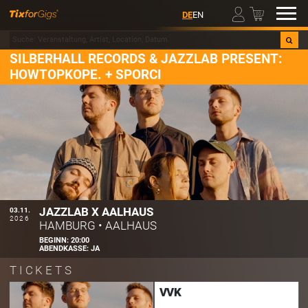
00
DE
EN
SILBERHALL RECORDS & JAZZLAB PRESENT:
HOWTOPKOPE. + SPORCI
JAZZLAB X AALHAUS
03.11.
2026
HAMBURG
•
AALHAUS
BEGINN:
20:00
ABENDKASSE:
JA
TICKETS
VVK