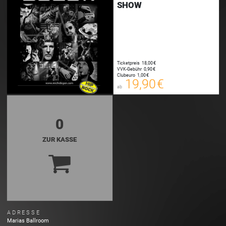
SHOW
19,90 €
00
E-TICKET
Ticketpreis
18,00 €
20,15 €
VVK-Gebühr
0,90 €
00
Clubeuro
1,00 €
SYSTEMTICKET
19,90 €
ab
zzgl. Buchungsgebühr
0
ZUR KASSE
ADRESSE
Marias Ballroom