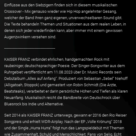
Einflüsse aus den Siebzigern finden sich in diesem musikalischen
Crossover - Mix genauso wieder wie Hip Hop angelehnter Gesang,
welcher der Band Ihren ganz eigenen, unverwechselbaren Sound gibt.
Die Texte behandeln Themen und Situationen aus dem realen Leben, in
denen sich jeder wiederfinden kann, aber immer mit einem gewissen
Augenzwinkern versehen sind.
------------------------------------------
KAISER FRANZ verbindet ehrlichen, handgemachten Rock mit
raubeiniger, deutschsprachiger Poesie. Der Singer-Songwriter aus dem
Ruhrgebiet veröffentlicht am 11.08.2023 über Dr. Music Records sein
Debütalbum „Alles auf Anfang“. Produziert von Sebastian „Sebel“ Niehoff
(Alligatoah, Stoppok) und gemastert von Robin Schmidt (Die Ärzte,
Beatsteaks), verarbeitet er darin persönliche Höhen und Tiefen als klaren
Neuanfang. Musikalisch reicht die Bandbreite von Deutschrock über
Bluesrock bis Indie und Alternative.
Seit 2014 als KAISER FRANZ unterwegs, gewann er 2016 den Rio Reiser
Songpreis und erhielt WDR-Airplay. Nach der EP „Volle Krönung“ 2018
und der Single „Hurra Hurra“ folgt nun das Langspieldebüt mit Themen
wie Zusammenhalt, Schuld und Menschlichkeit. Fans von Selig, Echt