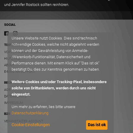
und Jennifer Rostock sollten reinhören.
SOCIAL
Unsere Website nutzt Cookies. Dies sind technisch
notwendige Cookies, welche nicht abgelehnt werden
TIXFORGIGS
können und der Gewährleistung von Anmelde-
VORVERKAUFSSTELLEN
/Warenkorb-Funktionalität, Datensicherheit und
HILFE/FAQ
Performance dienen. Mit einem Klick auf "Das ist ok"
ABOUT
bestätigt Du, dies zur Kenntnis genommen zu haben.
E-MAIL AN SUPPORT
Weitere Cookies und/oder Tracking-Pixel, insbesondere
RECHTLICHES
solche von Drittanbietern, werden durch uns nicht
AGB
eingesetzt.
DATENSCHUTZ
IMPRESSUM
Um mehr zu erfahren, lies bitte unsere
Datenschutzerklärung
B2B
VERANSTALTER ACCOUNT
Cookie-Einstellungen
Das ist ok