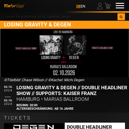
00
DE
EN
LOSING GRAVITY & DEGEN
©Titelbild: Chase Wilson
//
©Kachel: Michi Degen
LOSING GRAVITY & DEGEN // DOUBLE HEADLINER
02.10.
2026
SHOW // SUPPORT5: KAISER FRANZ
HAMBURG
•
MARIAS BALLROOM
02.10.
2026
BEGINN:
20:00
ALTERSBESCHRÄNKUNG:
AB 16 JAHRE
TICKETS
DOUBLE HEADLINER