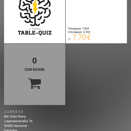
7,70 €
Ticketpreis
7,00 €
00
VVK-Gebühr
0,70 €
E-TICKET
7,70 €
ab
zzgl. Buchungsgebühr
0
ZUR KASSE
ADRESSE
Béi Chéz Heinz
Liepmannstraße
7b
30453
Hannover
Germany