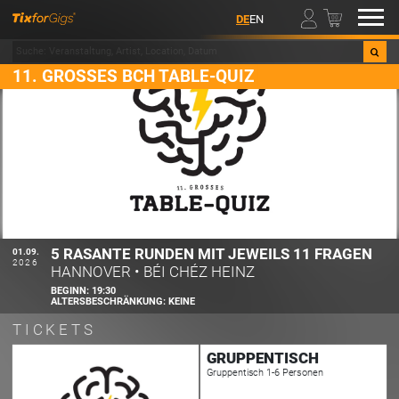
00
DE
EN
11. GROSSES BCH TABLE-QUIZ
5 RASANTE RUNDEN MIT JEWEILS 11 FRAGEN
01.09.
2026
HANNOVER
•
BÉI CHÉZ HEINZ
BEGINN:
19:30
ALTERSBESCHRÄNKUNG:
KEINE
TICKETS
GRUPPENTISCH
Gruppentisch 1-6 Personen