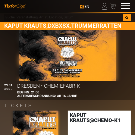
00
DE
EN
KAPUT KRAUTS,DXBXSX,TRÜMMERRATTEN
DRESDEN
•
CHEMIEFABRIK
29.01.
2027
BEGINN:
21:00
ALTERSBESCHRÄNKUNG:
AB 16 JAHRE
TICKETS
KAPUT
KRAUTS@CHEMO-K1