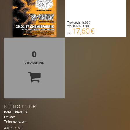
17,60 €
Ticketpreis
16,00 €
00
VVK-Gebühr
1,60 €
E-TICKET
17,60 €
ab
zzgl. Buchungsgebühr
0
ZUR KASSE
KÜNSTLER
KAPUT KRAUTS
DxBxSx
Trümmerratten
ADRESSE