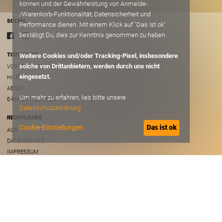
können und der Gewährleistung von Anmelde-
/Warenkorb-Funktionalität, Datensicherheit und
SOCIAL
Performance dienen. Mit einem Klick auf "Das ist ok"
bestätigt Du, dies zur Kenntnis genommen zu haben.
TIXFORGIGS
Weitere Cookies und/oder Tracking-Pixel, insbesondere
solche von Drittanbietern, werden durch uns nicht
VORVERKAUFSSTELLEN
eingesetzt.
HILFE/FAQ
ABOUT
Um mehr zu erfahren, lies bitte unsere
E-MAIL AN SUPPORT
Datenschutzerklärung
RECHTLICHES
Cookie-Einstellungen
Das ist ok
AGB
DATENSCHUTZ
IMPRESSUM
B2B
VERANSTALTER ACCOUNT