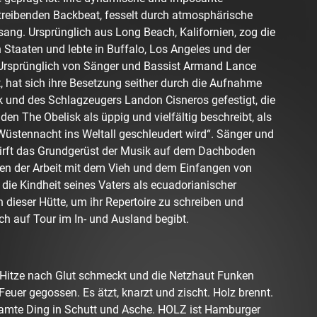
treibenden Backbeat, fesselt durch atmosphärische
sang. Ursprünglich aus Long Beach, Kalifornien, zog die
 Staaten und lebte in Buffalo, Los Angeles und der
Ursprünglich von Sänger und Bassist Armand Lance
 hat sich ihre Besetzung seither durch die Aufnahme
 und des Schlagzeugers Landon Cisneros gefestigt, die
den The Obelisk als üppig und vielfältig beschreibt, als
 Wüstennacht ins Weltall geschleudert wird“. Sänger und
rft das Grundgerüst der Musik auf dem Dachboden
en der Arbeit mit dem Vieh und dem Einfangen von
ie Kindheit seines Vaters als ecuadorianischer
n dieser Hütte, um ihr Repertoire zu schreiben und
ich auf Tour im In- und Ausland begibt.
 Hitze nach Glut schmeckt und die Netzhaut Funken
Feuer gegossen. Es ätzt, knarzt und zischt. Holz brennt.
mte Ding in Schutt und Asche. HOLZ ist Hamburger