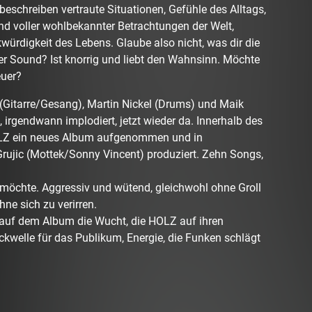
beschreiben vertraute Situationen, Gefühle des Alltags,
ind voller wohlbekannter Betrachtungen der Welt,
würdigkeit des Lebens. Glaube also nicht, was dir die
er Sound? Ist knorrig und liebt den Wahnsinn. Möchte
euer?
(Gitarre/Gesang), Martin Nickel (Drums) und Maik
irgendwann implodiert, jetzt wieder da. Innerhalb des
LZ ein neues Album aufgenommen und in
ujic (Mottek/Sonny Vincent) produziert. Zehn Songs,
möchte. Aggressiv und wütend, gleichwohl ohne Groll
hne sich zu verirren.
uf dem Album die Wucht, die HOLZ auf ihren
ckwelle für das Publikum, Energie, die Funken schlägt