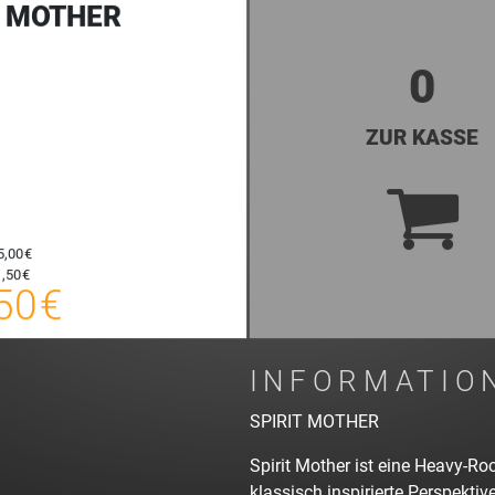
T MOTHER
0
ZUR KASSE
5,00 €
16,50 €
,50 €
50 €
E-TICKET
zzgl. Buchungsgebühr
INFORMATIO
SPIRIT MOTHER
Spirit Mother ist eine Heavy-R
klassisch inspirierte Perspekti