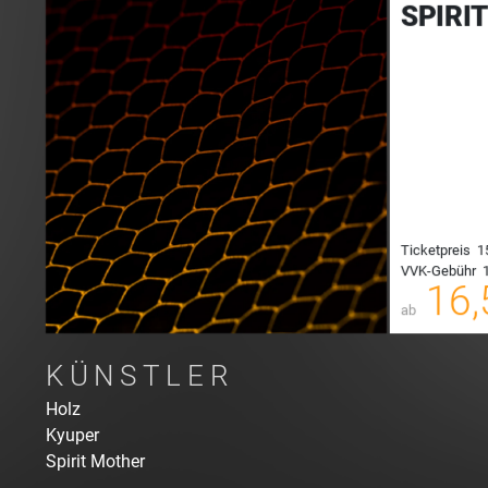
SPIRI
Ticketpreis
1
VVK-Gebühr
1
00
16,
ab
KÜNSTLER
Holz
Kyuper
Spirit Mother