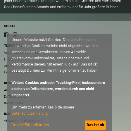
jeder neuen Veröffentlichung erweitern sie die Grenzen des vom Desert
Rock beeinflussten Sounds und erobern Jahr für Jahr größere Bühnen.
SOCIAL
Unsere Website nutzt Cookies. Dies sind technisch
notwendige Cookies, welche nicht abgelehnt werden
TIXFORGIGS
können und der Gewährleistung von Anmelde-
VORVERKAUFSSTELLEN
/Warenkorb-Funktionalität, Datensicherheit und
HILFE/FAQ
Performance dienen. Mit einem Klick auf "Das ist ok"
ABOUT
bestätigt Du, dies zur Kenntnis genommen zu haben.
E-MAIL AN SUPPORT
Weitere Cookies und/oder Tracking-Pixel, insbesondere
RECHTLICHES
solche von Drittanbietern, werden durch uns nicht
AGB
eingesetzt.
DATENSCHUTZ
IMPRESSUM
Um mehr zu erfahren, lies bitte unsere
Datenschutzerklärung
B2B
VERANSTALTER ACCOUNT
Cookie-Einstellungen
Das ist ok