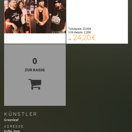
24,20 €
00
E-TICKET
24,45 €
Ticketpreis
22,00 €
00
VVK-Gebühr
2,20 €
SYSTEMTICKET
24,20 €
ab
zzgl. Buchungsgebühr
0
ZUR KASSE
KÜNSTLER
Greenleaf
ADRESSE
KuBa Jena