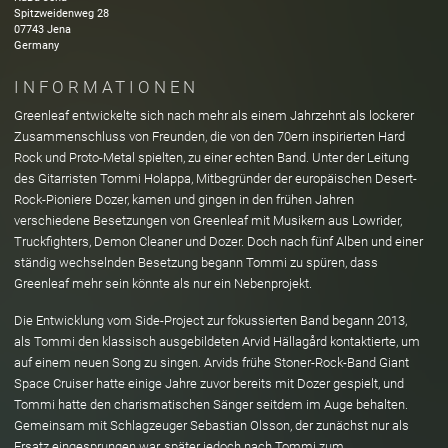
Spitzweidenweg
28
07743
Jena
Germany
INFORMATIONEN
Greenleaf entwickelte sich nach mehr als einem Jahrzehnt als lockerer
Zusammenschluss von Freunden, die von den 70ern inspirierten Hard
Rock und Proto-Metal spielten, zu einer echten Band. Unter der Leitung
des Gitarristen Tommi Holappa, Mitbegründer der europäischen Desert-
Rock-Pioniere Dozer, kamen und gingen in den frühen Jahren
verschiedene Besetzungen von Greenleaf mit Musikern aus Lowrider,
Truckfighters, Demon Cleaner und Dozer. Doch nach fünf Alben und einer
ständig wechselnden Besetzung begann Tommi zu spüren, dass
Greenleaf mehr sein könnte als nur ein Nebenprojekt.
Die Entwicklung vom Side-Project zur fokussierten Band begann 2013,
als Tommi den klassisch ausgebildeten Arvid Hällagård kontaktierte, um
auf einem neuen Song zu singen. Arvids frühe Stoner-Rock-Band Giant
Space Cruiser hatte einige Jahre zuvor bereits mit Dozer gespielt, und
Tommi hatte den charismatischen Sänger seitdem im Auge behalten.
Gemeinsam mit Schlagzeuger Sebastian Olsson, der zunächst nur als
Ersatz eingesprungen war, später jedoch nach Tommi zum