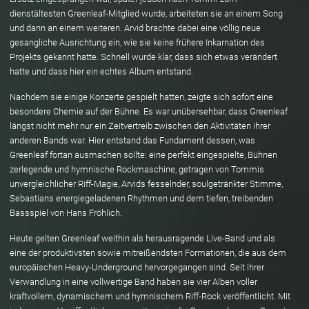
dienstältesten Greenleaf-Mitglied wurde, arbeiteten sie an einem Song
und dann an einem weiteren. Arvid brachte dabei eine völlig neue
gesangliche Ausrichtung ein, wie sie keine frühere Inkarnation des
Projekts gekannt hatte. Schnell wurde klar, dass sich etwas verändert
hatte und dass hier ein echtes Album entstand.
Nachdem sie einige Konzerte gespielt hatten, zeigte sich sofort eine
besondere Chemie auf der Bühne. Es war unübersehbar, dass Greenleaf
längst nicht mehr nur ein Zeitvertreib zwischen den Aktivitäten ihrer
anderen Bands war. Hier entstand das Fundament dessen, was
Greenleaf fortan ausmachen sollte: eine perfekt eingespielte, Bühnen
zerlegende und hymnische Rockmaschine, getragen von Tommis
unvergleichlicher Riff-Magie, Arvids fesselnder, soulgetränkter Stimme,
Sebastians energiegeladenen Rhythmen und dem tiefen, treibenden
Bassspiel von Hans Fröhlich.
Heute gelten Greenleaf weithin als herausragende Live-Band und als
eine der produktivsten sowie mitreißendsten Formationen, die aus dem
europäischen Heavy-Underground hervorgegangen sind. Seit ihrer
Verwandlung in eine vollwertige Band haben sie vier Alben voller
kraftvollem, dynamischem und hymnischem Riff-Rock veröffentlicht. Mit