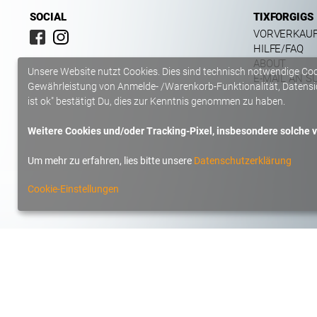
SOCIAL
TIXFORGIGS
VORVERKAU
HILFE/FAQ
ABOUT
Unsere Website nutzt Cookies. Dies sind technisch notwendige Co
E-MAIL AN S
Gewährleistung von Anmelde- /Warenkorb-Funktionalität, Datensic
ist ok" bestätigt Du, dies zur Kenntnis genommen zu haben.
Weitere Cookies und/oder Tracking-Pixel, insbesondere solche vo
Um mehr zu erfahren, lies bitte unsere
Datenschutzerklärung
Cookie-Einstellungen