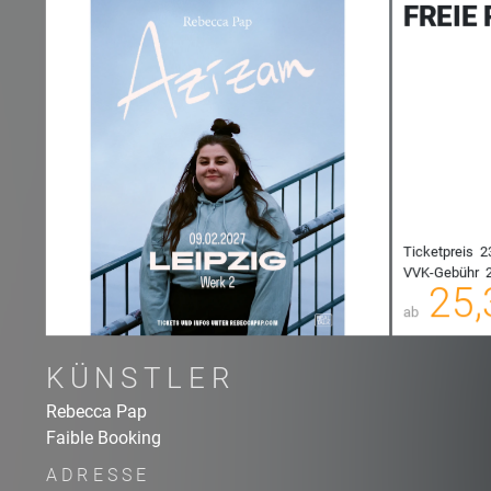
FREIE
Ticketpreis
2
VVK-Gebühr
2
00
25,
ab
KÜNSTLER
Rebecca Pap
Faible Booking
ADRESSE