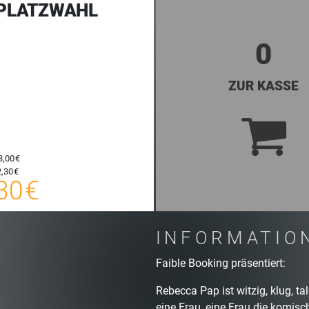
 PLATZWAHL
0
ZUR KASSE
3,00 €
25,30 €
,30 €
30 €
E-TICKET
zzgl. Buchungsgebühr
INFORMATIO
Faible Booking präsentiert:
Rebecca Pap ist witzig, klug, tal
eine Frau, eine Frau die komisch