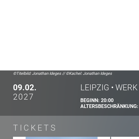
©Titelbild: Jonathan Ideges
//
©Kachel: Jonathan Ideges
09.02.
LEIPZIG
•
WERK 
2027
BEGINN:
20:00
ALTERSBESCHRÄNKUNG
TICKETS