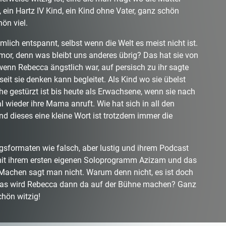
ein Hartz IV Kind, ein Kind ohne Vater, ganz schön
ön viel.
mlich entspannt, selbst wenn die Welt es meist nicht ist.
umor, denn was bleibt uns anderes übrig? Das hat sie von
 wenn Rebecca ängstlich war, auf persisch zu ihr sagte
eit sie denken kann begleitet. Als Kind wo sie übelst
che gestürzt ist bis heute als Erwachsene, wenn sie nach
al wieder ihre Mama anruft. Wie hat sich in all den
d dieses eine kleine Wort ist trotzdem immer die
sformaten wie falsch, aber lustig und ihrem Podcast
ch mit ihrem ersten eigenen Soloprogramm Azizam und das
Machen sagt man nicht. Warum denn nicht, es ist doch
was wird Rebecca dann da auf der Bühne machen? Ganz
chön witzig!