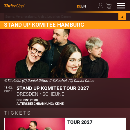
00
DE
EN
STAND UP KOMITEE HAMBURG
©Titelbild: (C) Daniel Dittus
//
©Kachel: (C) Daniel Dittus
STAND UP KOMITEE TOUR 2027
18.02.
2027
DRESDEN
•
SCHEUNE
BEGINN:
20:00
ALTERSBESCHRÄNKUNG:
KEINE
TICKETS
TOUR 2027