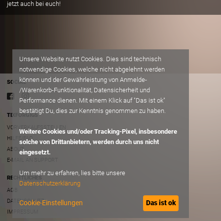
jetzt auch bei euch!
Unsere Website nutzt Cookies. Dies sind technisch
notwendige Cookies, welche nicht abgelehnt werden
können und der Gewährleistung von Anmelde-
SOCIAL
/Warenkorb-Funktionalität, Datensicherheit und
Performance dienen. Mit einem Klick auf "Das ist ok"
bestätigt Du, dies zur Kenntnis genommen zu haben.
TIXFORGIGS
VORVERKAUFSSTELLEN
Weitere Cookies und/oder Tracking-Pixel, insbesondere
HILFE/FAQ
solche von Drittanbietern, werden durch uns nicht
ABOUT
eingesetzt.
E-MAIL AN SUPPORT
Um mehr zu erfahren, lies bitte unsere
RECHTLICHES
Datenschutzerklärung
AGB
DATENSCHUTZ
Cookie-Einstellungen
Das ist ok
IMPRESSUM