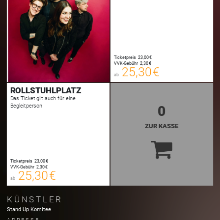
25,30 €
00
E-TICKET
25,55 €
Ticketpreis
23,00 €
00
VVK-Gebühr
2,30 €
SYSTEMTICKET
25,30 €
ab
zzgl. Buchungsgebühr
ROLLSTUHLPLATZ
Das Ticket gilt auch für eine
Begleitperson
0
ZUR KASSE
25,30 €
00
E-TICKET
25,55 €
Ticketpreis
23,00 €
00
VVK-Gebühr
2,30 €
SYSTEMTICKET
25,30 €
ab
zzgl. Buchungsgebühr
KÜNSTLER
Stand Up Komitee