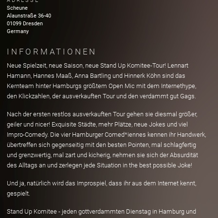
ADRESSE
Scheune
Alaunstraße
36-40
01099
Dresden
Germany
INFORMATIONEN
Neue Spielzeit, neue Saison, neue Stand Up Komitee-Tour! Lennart
Hamann, Hannes Maaß, Anna Bartling und Hinnerk Köhn sind das
Kernteam hinter Hamburgs größtem Open Mic mit dem Internethype,
den Klickzahlen, der ausverkauften Tour und den verdammt gut Gags.
Nach der ersten restlos ausverkauften Tour gehen sie diesmal größer,
geiler und nicer! Exquisite Städte, mehr Plätze, neue Jokes und viel
Impro-Comedy. Die vier Hamburger Comed*iennes kennen ihr Handwerk,
übertreffen sich gegenseitig mit den besten Pointen, mal schlagfertig
und grenzwertig, mal zart und kicherig, nehmen sie sich der Absurdität
des Alltags an und zerlegen jede Situation in the best possible Joke!
Und ja, natürlich wird das Improspiel, dass ihr aus dem Internet kennt,
gespielt.
Stand Up Komitee - jeden gottverdammten Dienstag in Hamburg und