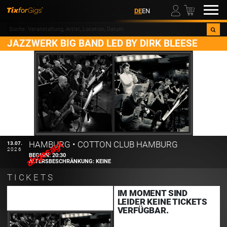
00
DE
EN
JAZZWERK BIG BAND LED BY DIRK BLEESE
abgesagt
HAMBURG
•
COTTON CLUB HAMBURG
13.07.
2026
BEGINN:
20:30
ALTERSBESCHRÄNKUNG:
KEINE
TICKETS
IM MOMENT SIND
LEIDER KEINE TICKETS
VERFÜGBAR.