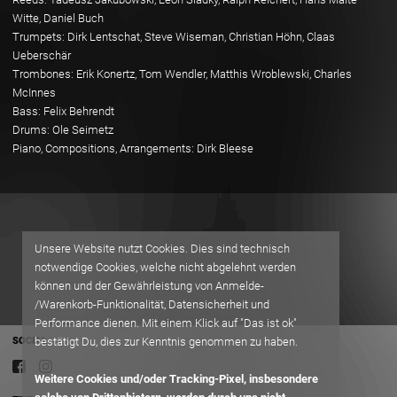
Witte, Daniel Buch
Trumpets: Dirk Lentschat, Steve Wiseman, Christian Höhn, Claas
Ueberschär
Trombones: Erik Konertz, Tom Wendler, Matthis Wroblewski, Charles
McInnes
Bass: Felix Behrendt
Drums: Ole Seimetz
Piano, Compositions, Arrangements: Dirk Bleese
Unsere Website nutzt Cookies. Dies sind technisch
notwendige Cookies, welche nicht abgelehnt werden
können und der Gewährleistung von Anmelde-
/Warenkorb-Funktionalität, Datensicherheit und
Performance dienen. Mit einem Klick auf "Das ist ok"
SOCIAL
bestätigt Du, dies zur Kenntnis genommen zu haben.
Weitere Cookies und/oder Tracking-Pixel, insbesondere