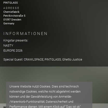
PINTGLASS
ADRESSE
Chemiefabrik
Petrikirchstraße
5
01097
Dresden
Germany
INFORMATIONEN
Kingstar presents:
NASTY
EUROPE 2026
Special Guest: CRAWLSPACE, PINTGLASS, Ghetto Justice
Unsere Website nutzt Cookies. Dies sind technisch
notwendige Cookies, welche nicht abgelehnt werden
können und der Gewährleistung von Anmelde-
/Warenkorb-Funktionalität, Datensicherheit und
Performance dienen. Mit einem Klick auf "Das ist ok"
SOCIAL