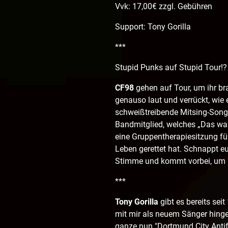
Vvk: 17,00€ zzgl. Gebühren
Support: Tony Gorilla
***
Stupid Punks auf Stupid Tour!?
CF98
gehen auf Tour, um ihr bra
genauso laut und verrückt, wie e
schweißtreibende Mitsing-Song
Bandmitglied, welches „Das war 
eine Gruppentherapiesitzung fü
Leben gerettet hat. Schnappt euc
Stimme und kommt vorbei, um m
***
Tony Gorilla
gibt es bereits seit
mit mir als neuem Sänger hinge
ganze nun "Dortmund City Antifa