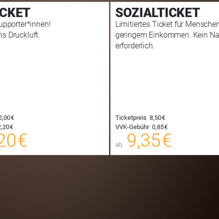
ICKET
SOZIALTICKET
Supporter*innen!
Limitiertes Ticket für Mensche
s Druckluft.
geringem Einkommen. Kein N
erforderlich.
24,20 €
00
2,00 €
Ticketpreis
8,50 €
E-TICKET
24,45 €
,20 €
VVK-Gebühr
0,85 €
00
20 €
9,35 €
SYSTEMTICKET
ab
zzgl. Buchungsgebühr
zzgl. Buc