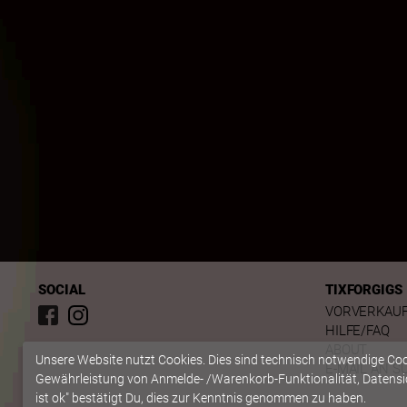
SOCIAL
TIXFORGIGS
VORVERKAU
HILFE/FAQ
ABOUT
Unsere Website nutzt Cookies. Dies sind technisch notwendige Co
E-MAIL AN S
Gewährleistung von Anmelde- /Warenkorb-Funktionalität, Datensic
ist ok" bestätigt Du, dies zur Kenntnis genommen zu haben.