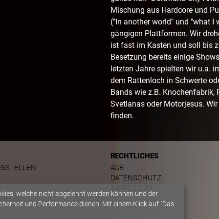
Mischung aus Hardcore und Pun
("In another world" und "what I 
gängigen Plattformen. Wir dre
ist fast im Kasten und soll bi
Besetzung bereits einige Shows 
letzten Jahre spielten wir u.a. 
dem Rattenloch in Schwerte od
Bands wie z.B. Knochenfabrik, P
Svetlanas oder Motorjesus. Wir 
finden.
RECHTLICHES
FSSTELLEN
AGB
DATENSCHUTZ
IMPRESSUM
okies, welche nicht abgelehnt werden können und der
UPPORT
herheit und Performance dienen. Mit einem Klick auf "Das