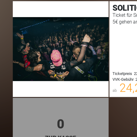
SOLIT
Ticket für 
5€ gehen an
00
Ticketpreis
2
VVK-Gebühr
2
00
24,
ab
0