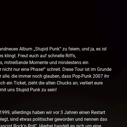
ndneues Album „Stupid Punk“ zu feiern, und ja, es ist
s klingt. Freut euch auf schnelle Riffs,
s, mitreißende Momente und mindestens ein
nicht nur eine Phase!“ schreit. Diese Tour ist im Grunde
r alle, die immer noch glauben, dass Pop-Punk 2007 ihr
h ein Ticket, zieht die alten Chucks an, verliert eure
it uns Stupid Punk zu sein!
 1999, allerdings haben wir vor 3 Jahren einen Restart
legt, sind etwas politischer geworden und nennen das
scist Rock'n Roll". Hierbei handelt es sich um eine