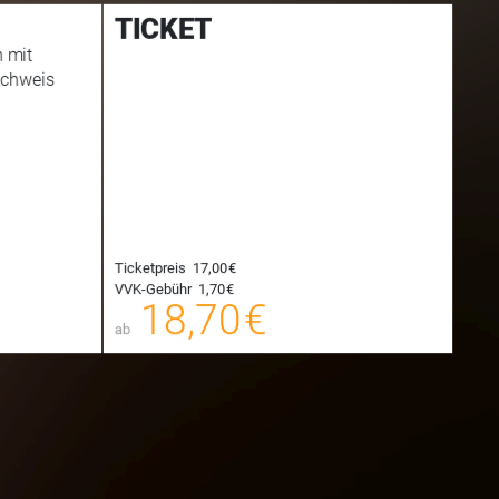
TICKET
n mit
achweis
9,35 €
18,70 €
00
Ticketpreis
17,00 €
E-TICKET
E-TICKET
9,60 €
18,95 €
VVK-Gebühr
1,70 €
00
18,70 €
SYSTEMTICKET
SYSTEMTICKET
ab
hungsgebühr
zzgl. Buchungsgebühr