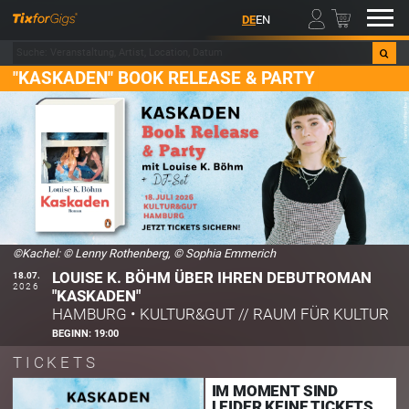
00
DE
EN
"KASKADEN" BOOK RELEASE & PARTY
©Kachel: © Lenny Rothenberg, © Sophia Emmerich
LOUISE K. BÖHM ÜBER IHREN DEBUTROMAN
18.07.
2026
"KASKADEN"
HAMBURG
•
KULTUR&GUT // RAUM FÜR KULTUR
BEGINN:
19:00
TICKETS
IM MOMENT SIND
LEIDER KEINE TICKETS