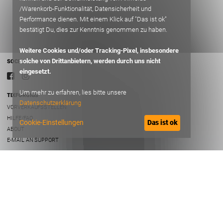
/Warenkorb-Funktionalität, Datensicherheit und
Performance dienen. Mit einem Klick auf "Das ist ok"
bestätigt Du, dies zur Kenntnis genommen zu haben.
Weitere Cookies und/oder Tracking-Pixel, insbesondere
solche von Drittanbietern, werden durch uns nicht
SOCIAL
eingesetzt.
Um mehr zu erfahren, lies bitte unsere
TIXFORGIGS
Datenschutzerklärung
VORVERKAUFSSTELLEN
HILFE/FAQ
Cookie-Einstellungen
Das ist ok
ABOUT
E-MAIL AN SUPPORT
RECHTLICHES
AGB
DATENSCHUTZ
IMPRESSUM
B2B