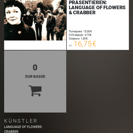
PRÄSENTIEREN:
LANGUAGE OF FLOWERS
& CRABBER
Ticketpreis
15,00 €
16,75 €
VVK-Gebühr
0,75 €
00
Clubeuro
1,00 €
E-TICKET
16,75 €
ab
zzgl. Buchungsgebühr
0
ZUR KASSE
KÜNSTLER
LANGUAGE OF FLOWERS
CRABBER