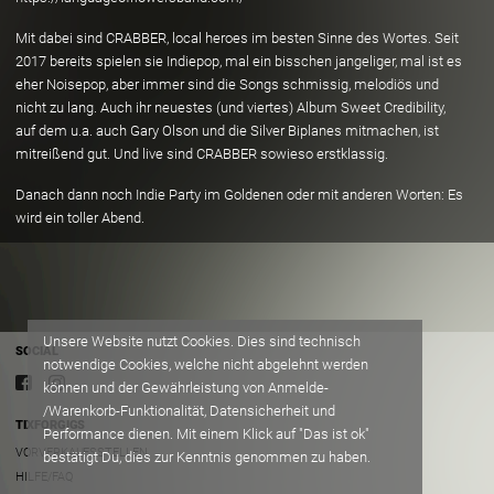
Mit dabei sind CRABBER, local heroes im besten Sinne des Wortes. Seit
2017 bereits spielen sie Indiepop, mal ein bisschen jangeliger, mal ist es
eher Noisepop, aber immer sind die Songs schmissig, melodiös und
nicht zu lang. Auch ihr neuestes (und viertes) Album Sweet Credibility,
auf dem u.a. auch Gary Olson und die Silver Biplanes mitmachen, ist
mitreißend gut. Und live sind CRABBER sowieso erstklassig.
Danach dann noch Indie Party im Goldenen oder mit anderen Worten: Es
wird ein toller Abend.
Unsere Website nutzt Cookies. Dies sind technisch
SOCIAL
notwendige Cookies, welche nicht abgelehnt werden
können und der Gewährleistung von Anmelde-
/Warenkorb-Funktionalität, Datensicherheit und
TIXFORGIGS
Performance dienen. Mit einem Klick auf "Das ist ok"
VORVERKAUFSSTELLEN
bestätigt Du, dies zur Kenntnis genommen zu haben.
HILFE/FAQ