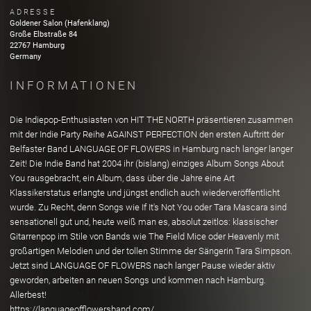
ADRESSE
Goldener Salon (Hafenklang)
Große Elbstraße
84
22767
Hamburg
Germany
INFORMATIONEN
Die Indiepop-Enthusiasten von HIT THE NORTH präsentieren zusammen
mit der Indie Party Reihe AGAINST PERFECTION den ersten Auftritt der
Belfaster Band LANGUAGE OF FLOWERS in Hamburg nach langer langer
Zeit! Die Indie Band hat 2004 ihr (bislang) einziges Album Songs About
You rausgebracht, ein Album, dass über die Jahre eine Art
Klassikerstatus erlangte und jüngst endlich auch wiederveröffentlicht
wurde. Zu Recht, denn Songs wie If It's Not You oder Tara Mascara sind
sensationell gut und, heute weiß man es, absolut zeitlos: klassischer
Gitarrenpop im Stile von Bands wie The Field Mice oder Heavenly mit
großartigen Melodien und der tollen Stimme der Sängerin Tara Simpson.
Jetzt sind LANGUAGE OF FLOWERS nach langer Pause wieder aktiv
geworden, arbeiten an neuen Songs und kommen nach Hamburg.
Allerbest!
https://languageofflowersband.com/