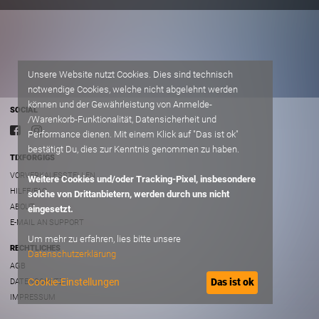
Unsere Website nutzt Cookies. Dies sind technisch
notwendige Cookies, welche nicht abgelehnt werden
können und der Gewährleistung von Anmelde-
SOCIAL
/Warenkorb-Funktionalität, Datensicherheit und
Performance dienen. Mit einem Klick auf "Das ist ok"
bestätigt Du, dies zur Kenntnis genommen zu haben.
TIXFORGIGS
VORVERKAUFSSTELLEN
Weitere Cookies und/oder Tracking-Pixel, insbesondere
HILFE/FAQ
solche von Drittanbietern, werden durch uns nicht
ABOUT
eingesetzt.
E-MAIL AN SUPPORT
Um mehr zu erfahren, lies bitte unsere
RECHTLICHES
Datenschutzerklärung
AGB
Cookie-Einstellungen
Das ist ok
DATENSCHUTZ
IMPRESSUM