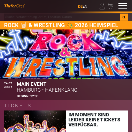
00
DE
EN
ROCK 🤘🏻 & WRESTLING 🤼‍♂️ 2026 HEIMSPIEL
MAIN EVENT
24.07.
2026
HAMBURG
•
HAFENKLANG
BEGINN:
22:00
TICKETS
IM MOMENT SIND
LEIDER KEINE TICKETS
VERFÜGBAR.