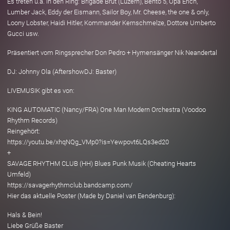
Es treten u.a. in den Ring: Brigade Brut (Luzern), Bento 5, Opa Erich,
Lumber Jack, Eddy der Eismann, Sailor Boy, Mr. Cheese, the one & only,
Loony Lobster, Haidi Hitler, Kommander Kernschmelze, Dottore Umberto
Gucci usw.
Präsentiert vom Ringsprecher Don Pedro + Hymensänger Nik Neandertal
DJ: Johnny Ola (AftershowDJ: Baster)
LIVEMUSIK gibt es von:
KING AUTOMATIC (Nancy/FRA) One Man Modern Orchestra (Voodoo
Rhythm Records)
Reingehört:
https://youtu.be/xhqNQg_VMp0?is=Yewpovt6LQs3ed20
+
SAVAGE RHYTHM CLUB (HH) Blues Punk Musik (Cheating Hearts
Umfeld)
https://savagerhythmclub.bandcamp.com/
Hier das aktuelle Poster (Made by Daniel van Eendenburg):
Hals & Bein!
Liebe Grüße Baster