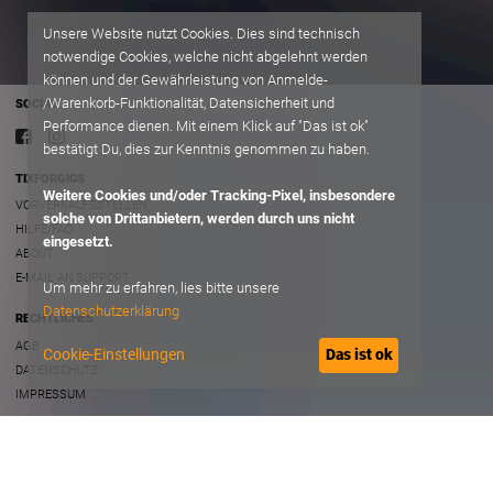
Unsere Website nutzt Cookies. Dies sind technisch
notwendige Cookies, welche nicht abgelehnt werden
können und der Gewährleistung von Anmelde-
/Warenkorb-Funktionalität, Datensicherheit und
SOCIAL
Performance dienen. Mit einem Klick auf "Das ist ok"
bestätigt Du, dies zur Kenntnis genommen zu haben.
TIXFORGIGS
Weitere Cookies und/oder Tracking-Pixel, insbesondere
VORVERKAUFSSTELLEN
solche von Drittanbietern, werden durch uns nicht
HILFE/FAQ
eingesetzt.
ABOUT
E-MAIL AN SUPPORT
Um mehr zu erfahren, lies bitte unsere
Datenschutzerklärung
RECHTLICHES
AGB
Cookie-Einstellungen
Das ist ok
DATENSCHUTZ
IMPRESSUM
B2B
VERANSTALTER ACCOUNT