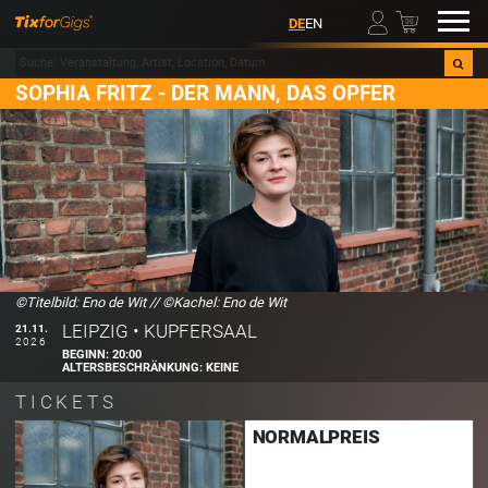
00
DE
EN
SOPHIA FRITZ - DER MANN, DAS OPFER
©Titelbild: Eno de Wit
//
©Kachel: Eno de Wit
LEIPZIG
•
KUPFERSAAL
21.11.
2026
BEGINN:
20:00
ALTERSBESCHRÄNKUNG:
KEINE
TICKETS
NORMALPREIS