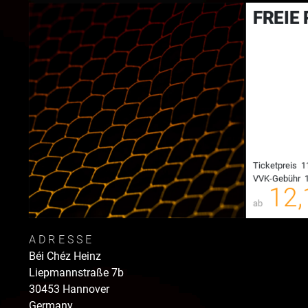
FREIE
Ticketpreis
1
VVK-Gebühr
1
00
12,
ab
ADRESSE
Béi Chéz Heinz
Liepmannstraße
7b
30453
Hannover
Germany