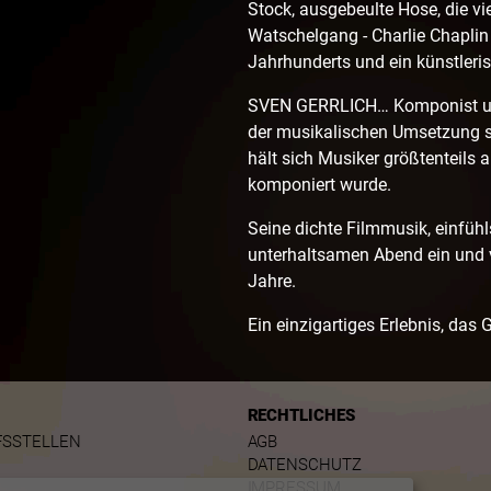
Stock, ausgebeulte Hose, die v
Watschelgang - Charlie Chaplin 
Jahrhunderts und ein künstleris
SVEN GERRLICH… Komponist und
der musikalischen Umsetzung se
hält sich Musiker größtenteils 
komponiert wurde.
Seine dichte Filmmusik, einfüh
unterhaltsamen Abend ein und v
Jahre.
Ein einzigartiges Erlebnis, das 
RECHTLICHES
FSSTELLEN
AGB
DATENSCHUTZ
IMPRESSUM