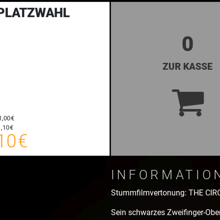
 PLATZWAHL
0
ZUR KASSE
1,00 €
12,10 €
,10 €
10 €
E-TICKET
zzgl. Buchungsgebühr
INFORMATIO
Stummfilmvertonung: THE CIRC
Sein schwarzes Zweifinger-Ober