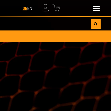
00
DE
EN