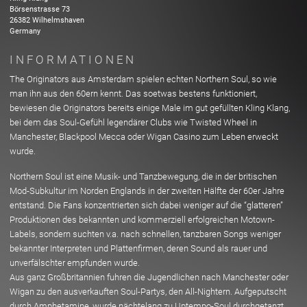
Börsenstrasse
73
26382
Wilhelmshaven
Germany
INFORMATIONEN
The Originators aus Amsterdam spielen echten Northern Soul, so wie
man ihn aus den 60ern kennt. Das soetwas bestens funktioniert,
bewiesen die Originators bereits einige Male im gut gefüllten Kling Klang,
bei dem das Soul-Gefühl legendärer Clubs wie Twisted Wheel in
Manchester, Blackpool Mecca oder Wigan Casino zum Leben erweckt
wurde.
Northern Soul ist eine Musik- und Tanzbewegung, die in der britischen
Mod-Subkultur im Norden Englands in der zweiten Hälfte der 60er Jahre
entstand. Die Fans konzentrierten sich dabei weniger auf die “glatteren”
Produktionen des bekannten und kommerziell erfolgreichen Motown-
Labels, sondern suchten v.a. nach schnellen, tanzbaren Songs weniger
bekannter Interpreten und Plattenfirmen, deren Sound als rauer und
unverfälschter empfunden wurde.
Aus ganz Großbritannien fuhren die Jugendlichen nach Manchester oder
Wigan zu den ausverkauften Soul-Partys, den All-Nightern. Aufgeputscht
durch Amphetamine, wurde nächtelang zu Uptempo-Soul durchgetanzt.