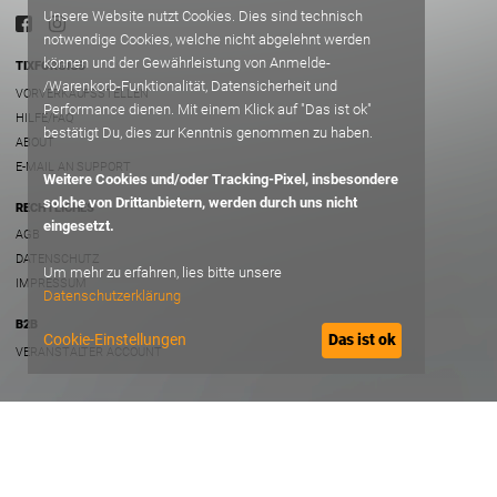
Unsere Website nutzt Cookies. Dies sind technisch
notwendige Cookies, welche nicht abgelehnt werden
können und der Gewährleistung von Anmelde-
TIXFORGIGS
/Warenkorb-Funktionalität, Datensicherheit und
VORVERKAUFSSTELLEN
Performance dienen. Mit einem Klick auf "Das ist ok"
HILFE/FAQ
bestätigt Du, dies zur Kenntnis genommen zu haben.
ABOUT
E-MAIL AN SUPPORT
Weitere Cookies und/oder Tracking-Pixel, insbesondere
solche von Drittanbietern, werden durch uns nicht
RECHTLICHES
eingesetzt.
AGB
DATENSCHUTZ
Um mehr zu erfahren, lies bitte unsere
IMPRESSUM
Datenschutzerklärung
B2B
Cookie-Einstellungen
Das ist ok
VERANSTALTER ACCOUNT