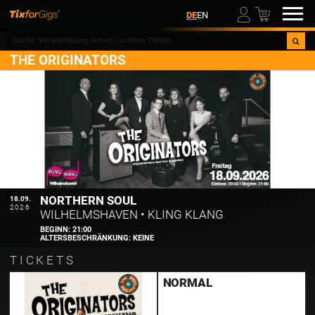
00
DE
EN
THE ORIGINATORS
NORTHERN SOUL
18.09.
2026
WILHELMSHAVEN
•
KLING KLANG
BEGINN:
21:00
ALTERSBESCHRÄNKUNG:
KEINE
TICKETS
NORMAL