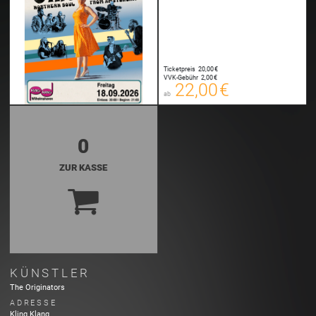
22,00 €
Ticketpreis
20,00 €
00
VVK-Gebühr
2,00 €
E-TICKET
22,00 €
ab
zzgl. Buchungsgebühr
0
ZUR KASSE
KÜNSTLER
The Originators
ADRESSE
Kling Klang