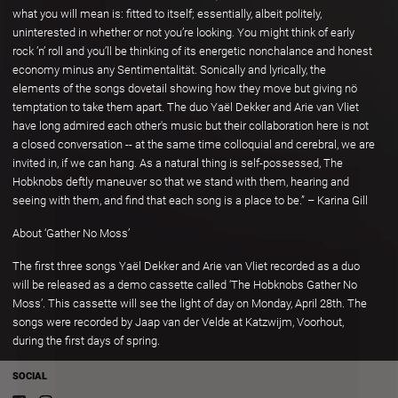
what you will mean is: fitted to itself; essentially, albeit politely,
uninterested in whether or not you’re looking. You might think of early
rock ’n’ roll and you’ll be thinking of its energetic nonchalance and honest
economy minus any Sentimentalität. Sonically and lyrically, the
elements of the songs dovetail showing how they move but giving nö
temptation to take them apart. The duo Yaël Dekker and Arie van Vliet
have long admired each other's music but their collaboration here is not
a closed conversation -- at the same time colloquial and cerebral, we are
invited in, if we can hang. As a natural thing is self-possessed, The
Hobknobs deftly maneuver so that we stand with them, hearing and
seeing with them, and find that each song is a place to be.” – Karina Gill
About ‘Gather No Moss’
The first three songs Yaël Dekker and Arie van Vliet recorded as a duo
will be released as a demo cassette
called ‘The Hobknobs Gather No
Moss’. This cassette will see the light of day on Monday, April 28th. The
songs were recorded by Jaap van der Velde at Katzwijm, Voorhout,
during the first days of spring.
SOCIAL