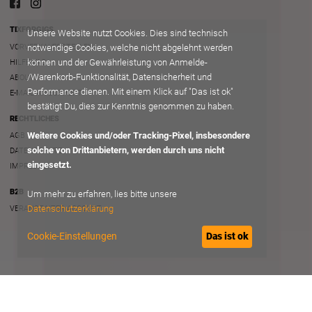
TIXFORGIGS
Unsere Website nutzt Cookies. Dies sind technisch
VORVERKAUFSSTELLEN
notwendige Cookies, welche nicht abgelehnt werden
können und der Gewährleistung von Anmelde-
HILFE/FAQ
/Warenkorb-Funktionalität, Datensicherheit und
ABOUT
Performance dienen. Mit einem Klick auf "Das ist ok"
E-MAIL AN SUPPORT
bestätigt Du, dies zur Kenntnis genommen zu haben.
RECHTLICHES
Weitere Cookies und/oder Tracking-Pixel, insbesondere
AGB
solche von Drittanbietern, werden durch uns nicht
DATENSCHUTZ
eingesetzt.
IMPRESSUM
B2B
Um mehr zu erfahren, lies bitte unsere
Datenschutzerklärung
VERANSTALTER ACCOUNT
Cookie-Einstellungen
Das ist ok