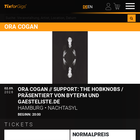
00
DE
EN
ORA COGAN
ORA COGAN // SUPPORT: THE HOBKNOBS /
02.09.
2026
PRÄSENTIERT VON BYTEFM UND
GAESTELISTE.DE
HAMBURG
•
NACHTASYL
BEGINN:
20:00
TICKETS
NORMALPREIS