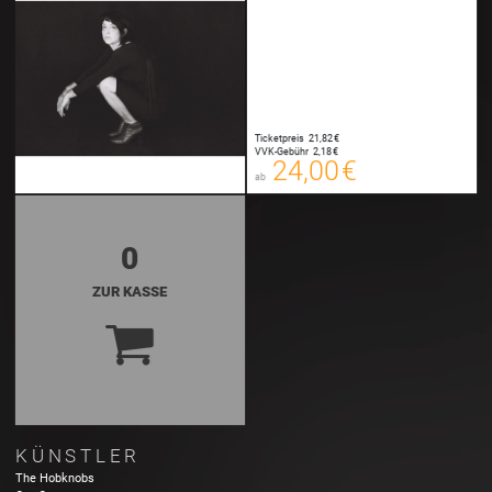
24,00 €
00
E-TICKET
24,25 €
Ticketpreis
21,82 €
00
VVK-Gebühr
2,18 €
SYSTEMTICKET
24,00 €
ab
zzgl. Buchungsgebühr
0
ZUR KASSE
KÜNSTLER
The Hobknobs