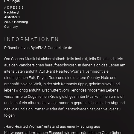
Ora Cogan
ADRESSE
Nachtasyl
Alstertor
1
20095
Hamburg
Germany
INFORMATIONEN
Präsentiert von ByteFM & Gaesteliste.de
Ora Cogans Musik ist alchemistisch: teils Instinkt, teils Ritual und stets
aus den Randbereichen heraufbeschworen, in denen sich das Leben am
intensivsten anfühlt. Auf „Hard Hearted Woman“ vermischt sie
eindringlichen Folk, Psych-Rock und eine düstere Country-Note und
erschafft so eine Welt, in der sich Katharsis üppig, geheimnisvoll und
lebenswichtig anfühlt. Erschüttert vom Tenor des modernen Lebens
versammelte Cogan einen Kreis gleichgesinnter Musiker:innen um sich
und schuf ein Album, das von jemandem geprägt ist, der in den Abgrund
geblickt und sich immer wieder dafür entschieden hat, der Neugier zu
folgen.
„Hard Hearted Woman“ entstand aus einer Mischung aus
Kaltwasserbädern, langen Flussschwimmen, nächtlichen Gesprächen