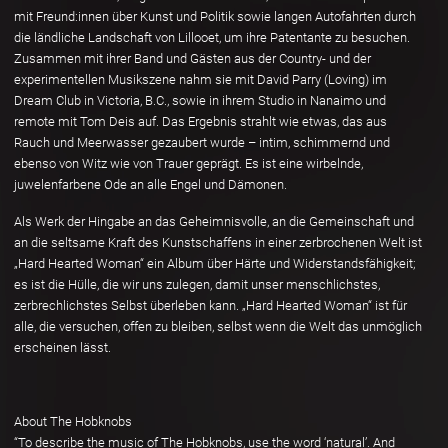
mit Freund:innen über Kunst und Politik sowie langen Autofahrten durch
die ländliche Landschaft von Lillooet, um ihre Patentante zu besuchen.
Zusammen mit ihrer Band und Gästen aus der Country- und der
experimentellen Musikszene nahm sie mit David Parry (Loving) im
Dream Club in Victoria, B.C., sowie in ihrem Studio in Nanaimo und
remote mit Tom Deis auf. Das Ergebnis strahlt wie etwas, das aus
Rauch und Meerwasser gezaubert wurde – intim, schimmernd und
ebenso von Witz wie von Trauer geprägt. Es ist eine wirbelnde,
juwelenfarbene Ode an alle Engel und Dämonen.
Als Werk der Hingabe an das Geheimnisvolle, an die Gemeinschaft und
an die seltsame Kraft des Kunstschaffens in einer zerbrochenen Welt ist
„Hard Hearted Woman“ ein Album über Härte und Widerstandsfähigkeit;
es ist die Hülle, die wir uns zulegen, damit unser menschlichstes,
zerbrechlichstes Selbst überleben kann. „Hard Hearted Woman“ ist für
alle, die versuchen, offen zu bleiben, selbst wenn die Welt das unmöglich
erscheinen lässt.
About The Hobknobs
“To describe the music of The Hobknobs, use the word ‘natural’. And