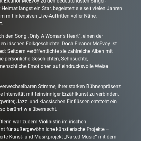
hlt Eleanor McEvoy zu den bedeutendsten Singer-
 Heimat längst ein Star, begeistert sie seit vielen Jahren
m mit intensiven Live-Auftritten voller Nähe,
t.
ch den Song „Only A Woman’s Heart“, einen der
nen irischen Folkgeschichte. Doch Eleanor McEvoy ist
ed: Seitdem veröffentlichte sie zahlreiche Alben mit
ie persönliche Geschichten, Sehnsüchte,
enschliche Emotionen auf eindrucksvolle Weise
unverwechselbaren Stimme, ihrer starken Bühnenpräsenz
e Intensität mit feinsinniger Erzählkunst zu verbinden.
gwriter, Jazz- und klassischen Einflüssen entsteht ein
so berührt wie überrascht.
lerin war zudem Violinistin im irischen
nnt für außergewöhnliche künstlerische Projekte –
eierte Kunst- und Musikprojekt „Naked Music“ mit dem