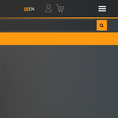
00
DE
EN