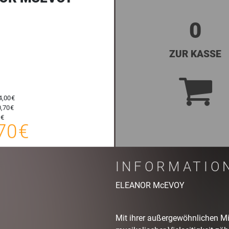
0
ZUR KASSE
4,00 €
,70 €
15,70 €
 €
70 €
E-TICKET
zzgl. Buchungsgebühr
INFORMATIO
ELEANOR McEVOY
Mit ihrer außergewöhnlichen M