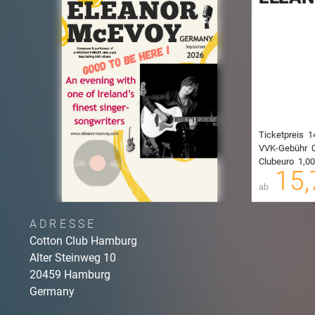
Ticketpreis
1
VVK-Gebühr
0
Clubeuro
1,00
00
15,
ab
ADRESSE
Cotton Club Hamburg
Alter Steinweg
10
20459
Hamburg
Germany