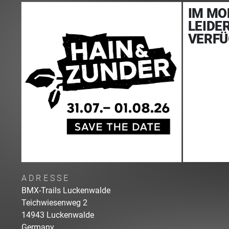
IM MO
LEIDE
VERFÜ
ADRESSE
BMX-Trails Luckenwalde
Teichwiesenweg
2
14943
Luckenwalde
Germany