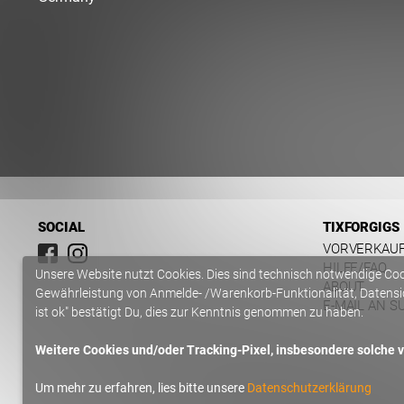
SOCIAL
TIXFORGIGS
VORVERKAU
HILFE/FAQ
Unsere Website nutzt Cookies. Dies sind technisch notwendige Co
ABOUT
Gewährleistung von Anmelde- /Warenkorb-Funktionalität, Datensic
E-MAIL AN S
ist ok" bestätigt Du, dies zur Kenntnis genommen zu haben.
Weitere Cookies und/oder Tracking-Pixel, insbesondere solche vo
Um mehr zu erfahren, lies bitte unsere
Datenschutzerklärung