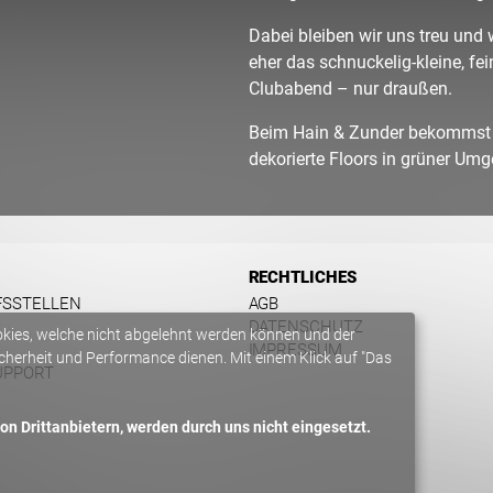
Dabei bleiben wir uns treu und w
eher das schnuckelig-kleine, fei
Clubabend – nur draußen.
Beim Hain & Zunder bekommst d
dekorierte Floors in grüner Umg
RECHTLICHES
FSSTELLEN
AGB
DATENSCHUTZ
okies, welche nicht abgelehnt werden können und der
IMPRESSUM
herheit und Performance dienen. Mit einem Klick auf "Das
UPPORT
n Drittanbietern, werden durch uns nicht eingesetzt.