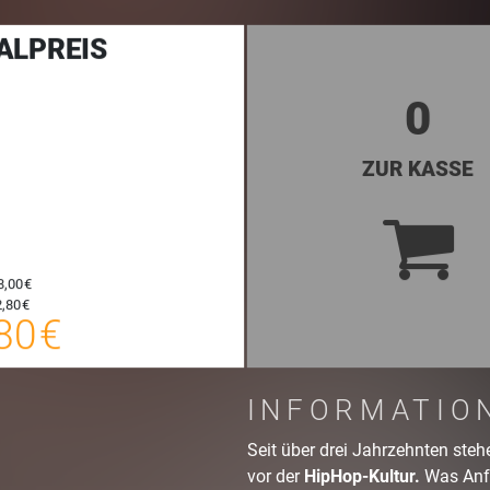
ALPREIS
0
ZUR KASSE
30,80 €
8,00 €
E-TICKET
31,05 €
,80 €
80 €
SYSTEMTICKET
zzgl. Buchungsgebühr
INFORMATIO
Seit über drei Jahrzehnten ste
vor der
HipHop-Kultur.
Was Anf