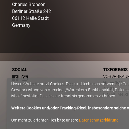
Charles Bronson
Berliner Straße
242
06112
Halle Stadt
Germany
SOCIAL
TIXFORGIGS
VORVERKAU
HILFE/FAQ
Unsere Website nutzt Cookies. Dies sind technisch notwendige Co
ABOUT
Gewährleistung von Anmelde- /Warenkorb-Funktionalität, Datensic
E-MAIL AN S
ist ok" bestätigt Du, dies zur Kenntnis genommen zu haben.
Weitere Cookies und/oder Tracking-Pixel, insbesondere solche vo
Um mehr zu erfahren, lies bitte unsere
Datenschutzerklärung