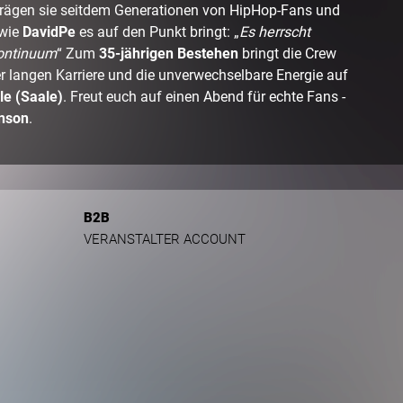
prägen sie seitdem Generationen von HipHop-Fans und
 wie
DavidPe
es auf den Punkt bringt: „
Es herrscht
Kontinuum
“ Zum
35-jährigen Bestehen
bringt die Crew
der langen Karriere und die unverwechselbare Energie auf
le (Saale)
. Freut euch auf einen Abend für echte Fans -
nson
.
B2B
VERANSTALTER ACCOUNT