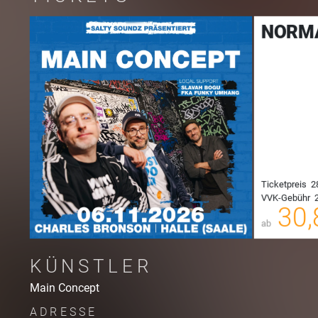
NORM
00
Ticketpreis
2
VVK-Gebühr
2
00
30,
ab
KÜNSTLER
Main Concept
ADRESSE