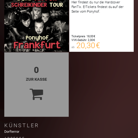
Hier findest du nur die Hardcover
FanTix. E-Tickets findest du auf der
Seite vom Ponyhof.
20,30 €
Ticketpreis
18,00 €
00
VVK-Gebühr
2,30 €
FANTIX
20,30 €
ab
zzgl. Buchungsgebühr
0
ZUR KASSE
KÜNSTLER
Dorfterror