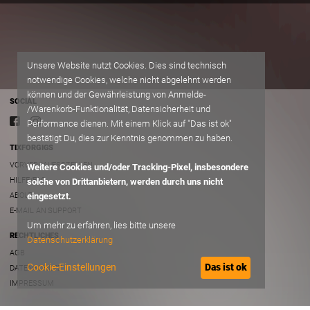
Unsere Website nutzt Cookies. Dies sind technisch
notwendige Cookies, welche nicht abgelehnt werden
können und der Gewährleistung von Anmelde-
SOCIAL
/Warenkorb-Funktionalität, Datensicherheit und
Performance dienen. Mit einem Klick auf "Das ist ok"
bestätigt Du, dies zur Kenntnis genommen zu haben.
TIXFORGIGS
VORVERKAUFSSTELLEN
Weitere Cookies und/oder Tracking-Pixel, insbesondere
HILFE/FAQ
solche von Drittanbietern, werden durch uns nicht
ABOUT
eingesetzt.
E-MAIL AN SUPPORT
Um mehr zu erfahren, lies bitte unsere
RECHTLICHES
Datenschutzerklärung
AGB
Cookie-Einstellungen
Das ist ok
DATENSCHUTZ
IMPRESSUM
B2B