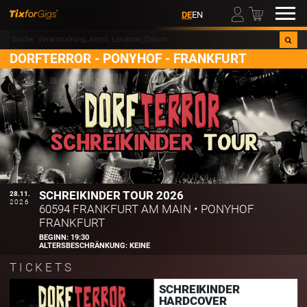
00
DE
EN
DORFTERROR - PONYHOF - FRANKFURT
SCHREIKINDER TOUR 2026
28.11.
2026
60594 FRANKFURT AM MAIN
•
PONYHOF
FRANKFURT
BEGINN:
19:30
ALTERSBESCHRÄNKUNG:
KEINE
TICKETS
SCHREIKINDER
HARDCOVER