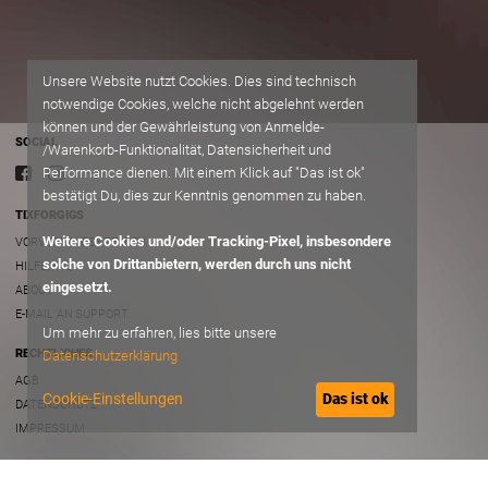
Unsere Website nutzt Cookies. Dies sind technisch
notwendige Cookies, welche nicht abgelehnt werden
können und der Gewährleistung von Anmelde-
SOCIAL
/Warenkorb-Funktionalität, Datensicherheit und
Performance dienen. Mit einem Klick auf "Das ist ok"
bestätigt Du, dies zur Kenntnis genommen zu haben.
TIXFORGIGS
Weitere Cookies und/oder Tracking-Pixel, insbesondere
VORVERKAUFSSTELLEN
solche von Drittanbietern, werden durch uns nicht
HILFE/FAQ
eingesetzt.
ABOUT
E-MAIL AN SUPPORT
Um mehr zu erfahren, lies bitte unsere
RECHTLICHES
Datenschutzerklärung
AGB
Cookie-Einstellungen
Das ist ok
DATENSCHUTZ
IMPRESSUM
B2B