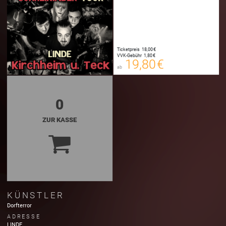
19,80 €
00
E-TICKET
20,30 €
Ticketpreis
18,00 €
00
VVK-Gebühr
1,80 €
FANTIX
19,80 €
ab
zzgl. Buchungsgebühr
0
ZUR KASSE
KÜNSTLER
Dorfterror
ADRESSE
LINDE