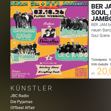
BER JA
SOUL,
JAMB
BER JAM bri
neuen Bands
Soul Scene
Ticketpreis
1
VVK-Gebühr
1
00
20,
ab
KÜNSTLER
JBC Radio
Die Pyjamas
Offbeat Affair