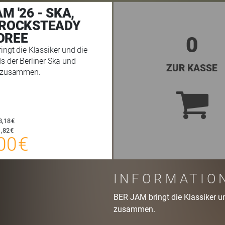
M '26 - SKA,
 ROCKSTEADY
OREE
0
ngt die Klassiker und die
 der Berliner Ska und
ZUR KASSE
 zusammen.
8,18 €
20,00 €
,82 €
00 €
E-TICKET
zzgl. Buchungsgebühr
INFORMATIO
BER JAM bringt die Klassiker u
zusammen.