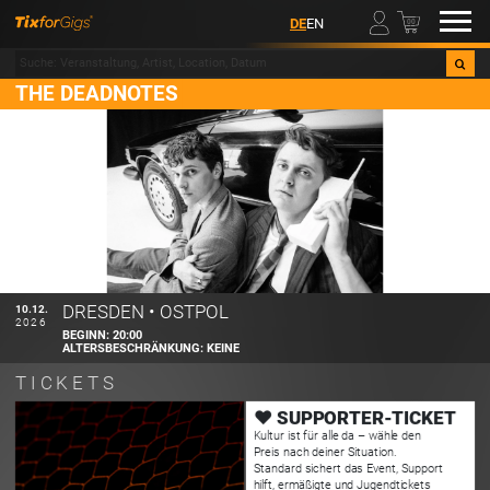
00
DE
EN
THE DEADNOTES
DRESDEN
•
OSTPOL
10.12.
2026
BEGINN:
20:00
ALTERSBESCHRÄNKUNG:
KEINE
TICKETS
❤️ SUPPORTER-TICKET
Kultur ist für alle da – wähle den
Preis nach deiner Situation.
Standard sichert das Event, Support
hilft, ermäßigte und Jugendtickets