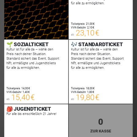
für alle zu ermöglichen.
23,10 €
Ticketpreis
21,00 €
00
VVK-Gebühr
2,10 €
E-TICKET
23,10 €
ab
zzgl. Buchungsgebühr
🌱 SOZIALTICKET
🎶 STANDARDTICKET
Kultur ist für alle da – wähle den
Kultur ist für alle da – wähle den
Preis nach deiner Situation.
Preis nach deiner Situation.
Standard sichert das Event, Support
Standard sichert das Event, Support
hilft, ermäßigte und Jugendtickets
hilft, ermäßigte und Jugendtickets
für alle zu ermöglichen.
für alle zu ermöglichen.
15,40 €
19,80 €
Ticketpreis
14,00 €
Ticketpreis
18,00 €
00
00
VVK-Gebühr
1,40 €
VVK-Gebühr
1,80 €
E-TICKET
E-TICKET
15,40 €
19,80 €
ab
ab
zzgl. Buchungsgebühr
zzgl. Buchungsgebühr
🎒 JUGENDTICKET
Für alle bis einschließlich 21 Jahre!
0
ZUR KASSE