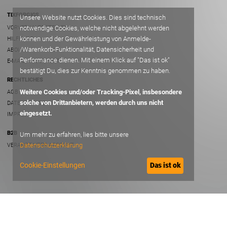
TIXFORGIGS
Unsere Website nutzt Cookies. Dies sind technisch
VORVERKAUFSSTELLEN
notwendige Cookies, welche nicht abgelehnt werden
können und der Gewährleistung von Anmelde-
HILFE/FAQ
/Warenkorb-Funktionalität, Datensicherheit und
ABOUT
Performance dienen. Mit einem Klick auf "Das ist ok"
E-MAIL AN SUPPORT
bestätigt Du, dies zur Kenntnis genommen zu haben.
RECHTLICHES
Weitere Cookies und/oder Tracking-Pixel, insbesondere
AGB
solche von Drittanbietern, werden durch uns nicht
DATENSCHUTZ
eingesetzt.
IMPRESSUM
B2B
Um mehr zu erfahren, lies bitte unsere
Datenschutzerklärung
VERANSTALTER ACCOUNT
Cookie-Einstellungen
Das ist ok