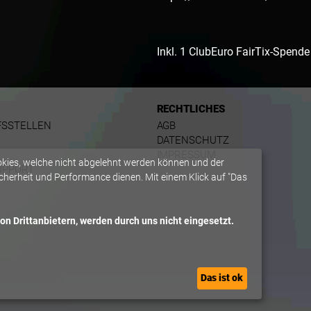
Inkl. 1 ClubEuro FairTix-Spende 
RECHTLICHES
FSSTELLEN
AGB
DATENSCHUTZ
IMPRESSUM
okies, welche nicht abgelehnt werden können und der
UPPORT
herheit und Performance dienen. Mit einem Klick auf "Das
n Drittanbietern, werden durch uns nicht eingesetzt.
Das ist ok