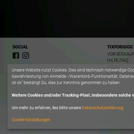
SOCIAL
TIXFORGIGS
VORVERKAU
HILFE/FAQ
ABOUT
Unsere Website nutzt Cookies. Dies sind technisch notwendige Co
E-MAIL AN S
Gewährleistung von Anmelde- /Warenkorb-Funktionalität, Datensic
ist ok" bestätigt Du, dies zur Kenntnis genommen zu haben.
Weitere Cookies und/oder Tracking-Pixel, insbesondere solche vo
Um mehr zu erfahren, lies bitte unsere
Datenschutzerklärung
Cookie-Einstellungen