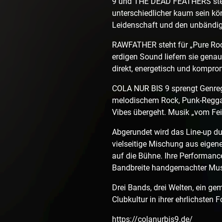
9 und THE DEAD FEATHERS stehe
unterschiedlicher kaum sein kön
Leidenschaft und den unbändig
RAWFATHER steht für „Pure Roc
erdigen Sound liefern sie genau
direkt, energetisch und kompro
COLA NUR BIS 9 sprengt Genreg
melodischem Rock, Punk-Reggae
Vibes übergeht. Musik „vom Fein
Abgerundet wird das Line-up d
vielseitige Mischung aus eigen
auf die Bühne. Ihre Performance
Bandbreite handgemachter Musi
Drei Bands, drei Welten, ein ge
Clubkultur in ihrer ehrlichsten 
https://colanurbis9.de/