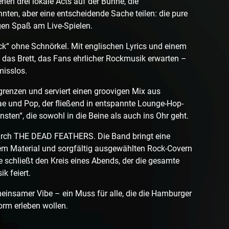
n drei lokale Acts auf der Bühne, die
nten, aber eine entscheidende Sache teilen: die pure
en Spaß am Live-Spielen.
k“ ohne Schnörkel. Mit englischen Lyrics und einem
 das Brett, das Fans ehrlicher Rockmusik erwarten –
misslos.
renzen und serviert einen groovigen Mix aus
 und Pop, der fließend in entspannte Lounge-Hop-
sten“, die sowohl in die Beine als auch ins Ohr geht.
urch THE DEAD FEATHERS. Die Band bringt eine
em Material und sorgfältig ausgewählten Rock-Covern
 schließt den Kreis eines Abends, der die gesamte
k feiert.
meinsamer Vibe – ein Muss für alle, die die Hamburger
Form erleben wollen.