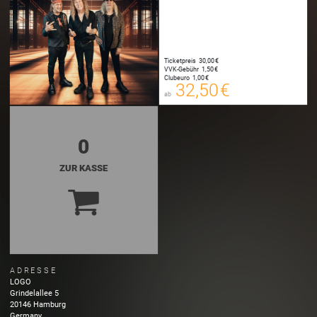
32,50 €
00
E-TICKET
Ticketpreis
30,00 €
32,75 €
VVK-Gebühr
1,50 €
00
Clubeuro
1,00 €
SYSTEMTICKET
32,50 €
ab
zzgl. Buchungsgebühr
0
ZUR KASSE
ADRESSE
LOGO
Grindelallee
5
20146
Hamburg
Germany