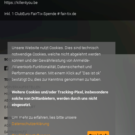
https://killer4you.be
Inkl. 1 ClubEuro FairTix-Spende # fair-tix.de
Unsere Website nutzt Cookies. Dies sind technisch
notwendige Cookies, welche nicht abgelehnt werden
SOCIAL
können und der Gewährleistung von Anmelde-
/Warenkorb-Funktionalität, Datensicherheit und
Performance dienen. Mit einem Klick auf "Das ist ok"
bestätigt Du, dies zur Kenntnis genommen zu haben.
TIXFORGIGS
VORVERKAUFSSTELLEN
Weitere Cookies und/oder Tracking-Pixel, insbesondere
HILFE/FAQ
solche von Drittanbietern, werden durch uns nicht
ABOUT
eingesetzt.
E-MAIL AN SUPPORT
Um mehr zu erfahren, lies bitte unsere
RECHTLICHES
Datenschutzerklärung
AGB
DATENSCHUTZ