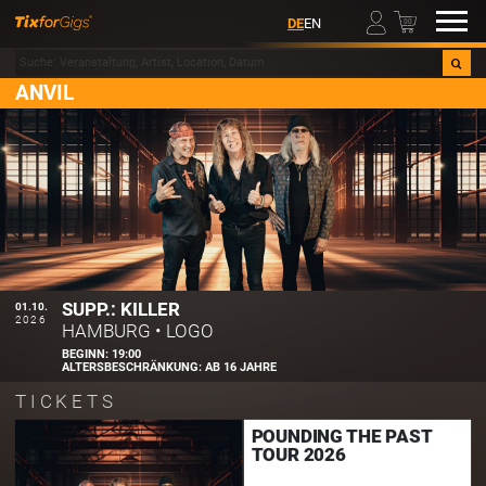
00
DE
EN
ANVIL
SUPP.: KILLER
01.10.
2026
HAMBURG
•
LOGO
BEGINN:
19:00
ALTERSBESCHRÄNKUNG:
AB 16 JAHRE
TICKETS
POUNDING THE PAST
TOUR 2026