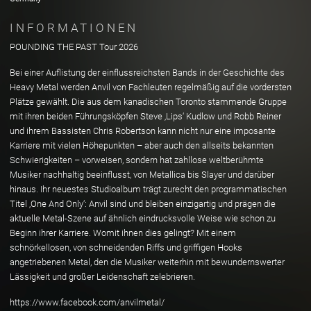
INFORMATIONEN
POUNDING THE PAST Tour 2026
Bei einer Auflistung der einflussreichsten Bands in der Geschichte des
Heavy Metal werden Anvil von Fachleuten regelmäßig auf die vordersten
Plätze gewählt. Die aus dem kanadischen Toronto stammende Gruppe
mit ihren beiden Führungsköpfen Steve ‚Lips‘ Kudlow und Robb Reiner
und ihrem Bassisten Chris Robertson kann nicht nur eine imposante
Karriere mit vielen Höhepunkten – aber auch den allseits bekannten
Schwierigkeiten – vorweisen, sondern hat zahllose weltberühmte
Musiker nachhaltig beeinflusst, von Metallica bis Slayer und darüber
hinaus. Ihr neuestes Studioalbum trägt zurecht den programmatischen
Titel ‚One And Only‘: Anvil sind und bleiben einzigartig und prägen die
aktuelle Metal-Szene auf ähnlich eindrucksvolle Weise wie schon zu
Beginn ihrer Karriere. Womit ihnen dies gelingt? Mit einem
schnörkellosen, von schneidenden Riffs und griffigen Hooks
angetriebenen Metal, den die Musiker weiterhin mit bewundernswerter
Lässigkeit und großer Leidenschaft zelebrieren.
https://www.facebook.com/anvilmetal/