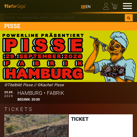
00
DE
EN
PISSE
©Titelbild: Pisse
//
©Kachel: Pisse
HAMBURG
•
FABRIK
29.09.
2026
BEGINN:
20:00
TICKETS
TICKET