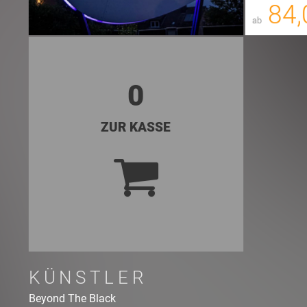
84,
ab
0
ZUR KASSE
KÜNSTLER
Beyond The Black