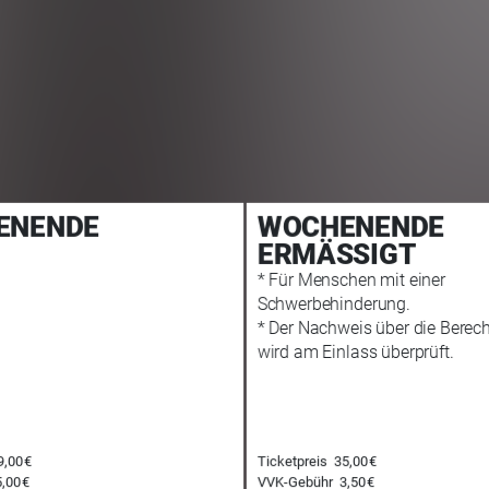
ENENDE
WOCHENENDE
ERMÄSSIGT
* Für Menschen mit einer
Schwerbehinderung.
* Der Nachweis über die Berec
wird am Einlass überprüft.
84,00 €
00
E-TICKET
9,00 €
Ticketpreis
35,00 €
84,50 €
,00 €
VVK-Gebühr
3,50 €
00