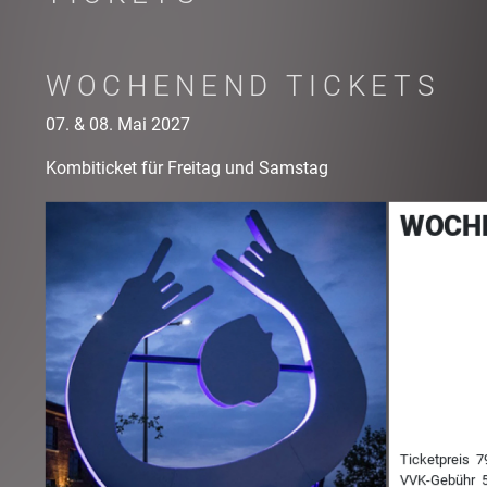
WOCHENEND TICKETS
07. & 08. Mai 2027
Kombiticket für Freitag und Samstag
WOCH
00
Ticketpreis
7
VVK-Gebühr
5
00