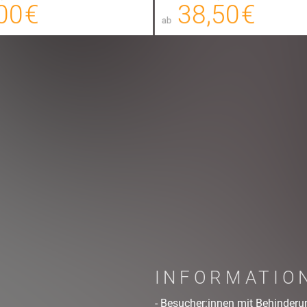
00 €
38,50 €
FANTIX
ab
zzgl. Buchungsgebühr
zzgl. Buc
INFORMATIO
- Besucher:innen mit Behinderun