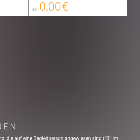
00
0,00 €
FANTIX
E-TICKET
ab
hungsgebühr
zzgl. Buchungsgebühr
NEN
g, die auf eine Begleitperson angewiesen sind (“B“ im