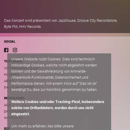
Das Konzert wird präsentiert von Jazzhouse, Groove City Recordstore,
Byte FM, HHV Records
SOCIAL
Unsere Website nutzt Cookies. Dies sind technisch
TIXFORGIGS
notwendige Cookies, welche nicht abgelehnt werden
VORVERKAUFSSTELLEN
können und der Gewährleistung von Anmelde-
HILFE/FAQ
/Warenkorb-Funktionalität, Datensicherheit und
ABOUT
Performance dienen. Mit einem Klick auf "Das ist ok"
E-MAIL AN SUPPORT
bestätigt Du, dies zur Kenntnis genommen zu haben.
RECHTLICHES
Weitere Cookies und/oder Tracking-Pixel, insbesondere
AGB
solche von Drittanbietern, werden durch uns nicht
DATENSCHUTZ
eingesetzt.
IMPRESSUM
Um mehr zu erfahren, lies bitte unsere
B2B