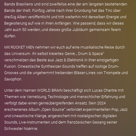
Bands Brasiliens und sind zweifellos eine der am längsten bestehenden
Bands der Welt. Fünfzig Jahre nach ihrer Gründung hat das Trio über
dreißig Alben veröffentlicht und tritt weiterhin mit derselben Energie und
Begeisterung auf wie in ihren Anfängen. Wie passend, dass wir dieses
Jahr auch 50 werden, und dieses große Jubiläum gemeinsam feiern
dürfen.
Mit ROCKET MEN nehmen wir euch auf eine musikalische Reise durch
das Universum. Ihr selbst kreiertes Genre „ Drum & Space“
verschmelzen das Beste aus Jazz & Elektronik in ihrer einzigartigen
Fusion. Cineastische Synthesizer-Sounds treffen auf rockige Drum-
Grooves und die ungehemmt treibenden Bläser-Lines von Trompete und
Saxophon.
Unter dem Namen WORLD BRAIN beschäftigt sich Lucas Chantre mit
Themen wie Vernetzung, Technologie und menschlicher Erfahrung und
verfolgt dabei einen genreübergreifenden Ansatz. Sein 2024
erschienenes Album „Open Source“ verbindet experimentellen Pop, Jazz
und cineastische Klänge, angereichert mit nostalgischen digitalen
Sounds, Live-Instrumenten und dem französischen Gesang seiner
Schwester Noémie.