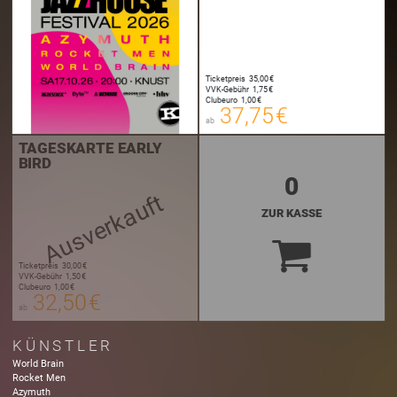
Ticketpreis
35,00 €
37,75 €
VVK-Gebühr
1,75 €
00
Clubeuro
1,00 €
E-TICKET
37,75 €
ab
zzgl. Buchungsgebühr
TAGESKARTE EARLY
BIRD
0
Ausverkauft
ZUR KASSE
Ticketpreis
30,00 €
VVK-Gebühr
1,50 €
Clubeuro
1,00 €
32,50 €
ab
KÜNSTLER
World Brain
Rocket Men
Azymuth