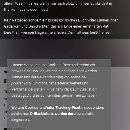
allem: Was hilft alles, wenn man sich plötzlich in der Stroke Unit im
Krankenhaus wiederfindet?
Kein Ratgeber, sondern ein bissig komisches Buch voller Erinnerungen,
Gedanken und Geschichten, das am Ende einen ernsthaften Rat
bereithält: weniger klagen, mehr leben. Denn alt sein heißt frei sein.
Unsere Website nutzt Cookies. Dies sind technisch
notwendige Cookies, welche nicht abgelehnt werden
SOCIAL
können und der Gewährleistung von Anmelde-
/Warenkorb-Funktionalität, Datensicherheit und
Performance dienen. Mit einem Klick auf "Das ist ok"
TIXFORGIGS
bestätigt Du, dies zur Kenntnis genommen zu haben.
VORVERKAUFSSTELLEN
HILFE/FAQ
Weitere Cookies und/oder Tracking-Pixel, insbesondere
ABOUT
solche von Drittanbietern, werden durch uns nicht
E-MAIL AN SUPPORT
eingesetzt.
RECHTLICHES