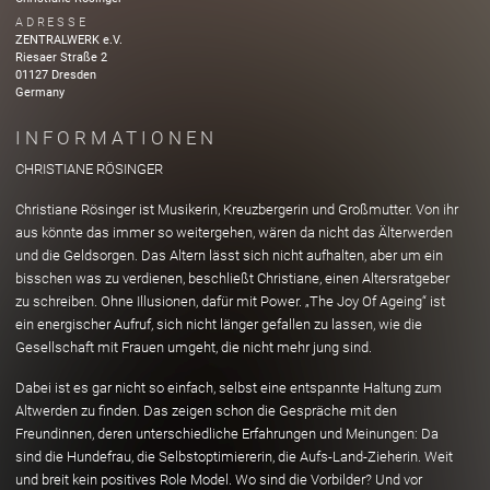
ADRESSE
ZENTRALWERK e.V.
Riesaer Straße
2
01127
Dresden
Germany
INFORMATIONEN
CHRISTIANE RÖSINGER
Christiane Rösinger ist Musikerin, Kreuzbergerin und Großmutter. Von ihr
aus könnte das immer so weitergehen, wären da nicht das Älterwerden
und die Geldsorgen. Das Altern lässt sich nicht aufhalten, aber um ein
bisschen was zu verdienen, beschließt Christiane, einen Altersratgeber
zu schreiben. Ohne Illusionen, dafür mit Power. „The Joy Of Ageing“ ist
ein energischer Aufruf, sich nicht länger gefallen zu lassen, wie die
Gesellschaft mit Frauen umgeht, die nicht mehr jung sind.
Dabei ist es gar nicht so einfach, selbst eine entspannte Haltung zum
Altwerden zu finden. Das zeigen schon die Gespräche mit den
Freundinnen, deren unterschiedliche Erfahrungen und Meinungen: Da
sind die Hundefrau, die Selbstoptimiererin, die Aufs-Land-Zieherin. Weit
und breit kein positives Role Model. Wo sind die Vorbilder? Und vor