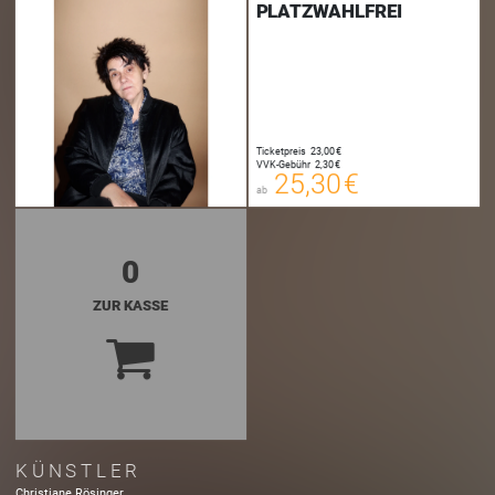
PLATZWAHLFREI
25,30 €
Ticketpreis
23,00 €
00
VVK-Gebühr
2,30 €
E-TICKET
25,30 €
ab
zzgl. Buchungsgebühr
0
ZUR KASSE
KÜNSTLER
Christiane Rösinger