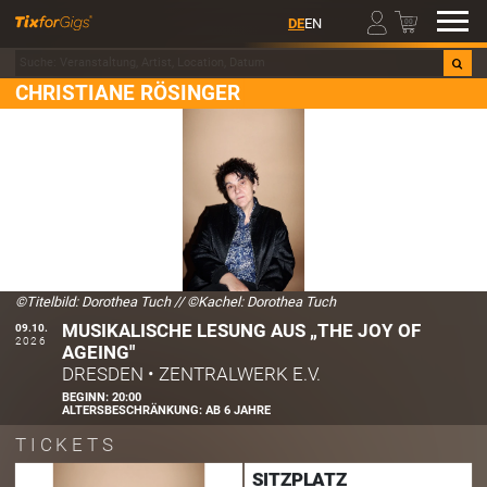
00
DE
EN
CHRISTIANE RÖSINGER
©Titelbild: Dorothea Tuch
//
©Kachel: Dorothea Tuch
MUSIKALISCHE LESUNG AUS „THE JOY OF
09.10.
2026
AGEING"
DRESDEN
•
ZENTRALWERK E.V.
BEGINN:
20:00
ALTERSBESCHRÄNKUNG:
AB 6 JAHRE
TICKETS
SITZPLATZ