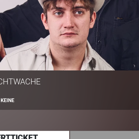
CHTWACHE
:
KEINE
RTTICKET