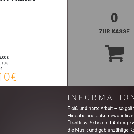
0
ZUR KASSE
2,00 €
24,10 €
,10 €
E-TICKET
24,35 €
 €
10 €
SYSTEMTICKET
zzgl. Buchungsgebühr
INFORMATIO
Fleiß und harte Arbeit – so geli
Hingabe und außergewöhnliches 
Überfluss. Schon mit Anfang zwa
die Musik und gab unzählige Ko