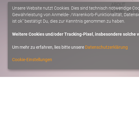
ABOUT
Unsere Website nutzt Cookies. Dies sind technisch notwendige Co
E-MAIL AN S
Gewährleistung von Anmelde- /Warenkorb-Funktionalität, Datensic
ist ok" bestätigt Du, dies zur Kenntnis genommen zu haben.
Weitere Cookies und/oder Tracking-Pixel, insbesondere solche vo
Um mehr zu erfahren, lies bitte unsere
Datenschutzerklärung
Cookie-Einstellungen