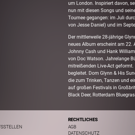
um London. Inspiriert davon, sei
nun mit diesen Songs und sein
Tournee gegangen: im Juli durc
von Jesse Daniel) und im Sept
Der mittlerweile 28-jährige Glyn
neues Album erscheint am 22. A
Johnny Cash und Hank Williams 
von Doc Watson. Jahrelange Bü
mitreißenden Live-Act geformt.
begleitet. Dom Glynn & His Su
die zum Trinken, Tanzen und ei
auf großen Festivals in Großbr
Black Deer, Rotterdam Bluegrass
RECHTLICHES
FSSTELLEN
AGB
DATENSCHUTZ