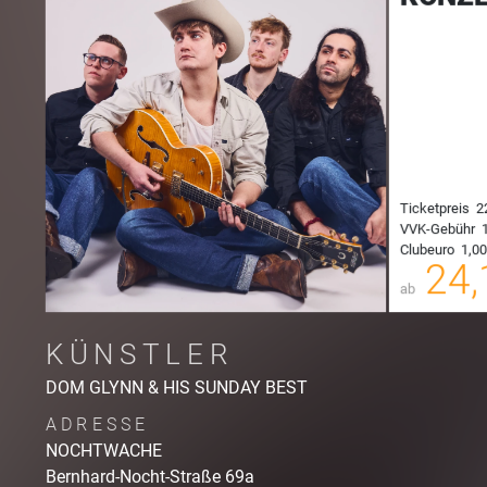
Ticketpreis
2
00
VVK-Gebühr
1
Clubeuro
1,00
00
24,
ab
KÜNSTLER
DOM GLYNN & HIS SUNDAY BEST
ADRESSE
NOCHTWACHE
Bernhard-Nocht-Straße
69a