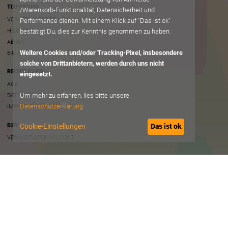
TIXFORGIGS
/Warenkorb-Funktionalität, Datensicherheit und
VORVERKAUFSSTELLEN
Performance dienen. Mit einem Klick auf "Das ist ok"
HILFE/FAQ
bestätigt Du, dies zur Kenntnis genommen zu haben.
ABOUT
Weitere Cookies und/oder Tracking-Pixel, insbesondere
E-MAIL AN SUPPORT
solche von Drittanbietern, werden durch uns nicht
RECHTLICHES
eingesetzt.
AGB
Um mehr zu erfahren, lies bitte unsere
DATENSCHUTZ
Datenschutzerklärung
IMPRESSUM
B2B
Cookie-Einstellungen
Das ist ok
VERANSTALTER ACCOUNT