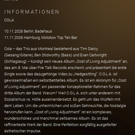
INFORMATIONEN
COLA
10.11.2026 Berlin, Badehaus
11.11.2026 Hamburg, Molotow Top Ten Bar
Cola – das Trio aus Montreal bestehend aus Tim Darcy
(Gesang/Gitarre), Ben Stidworthy (Bass) und Evan Cartwright
(Schlagzeug) – kündigt sein neues Album „Cost of Living Adjustment“ an,
das am 8. Mai über Fire Talk Records erscheint, und präsentiert die erste
Single sowie das dazugehörige Video zu „Hedgesitting“. C.O.L.A. ist
gewissermaßen ein selbstbetiteltes Album. Es ist ein Akronym für „Cost
of Living Adjustment“, ein passender konzeptioneller Rahmen für das
dritte Album der Band. Warum? Weil C.O.L.A. sich unter anderem mit
Sozialismus vs. Hölle auseinandersetzt. Es geht um das Würfeln mit
dem Leben. Um die unheimlichen und süßen Sehnsüchte, die Nostalgie
hervorrufen kann. „Cost of Living Adjustment“ ist ein komplexes,
wunderschönes und manchmal seltsames Album. Es ist das
raffinierteste Werk der Band. Eine Perfektion sorgfältig ausgefeilter
ästhetischer Impulse.