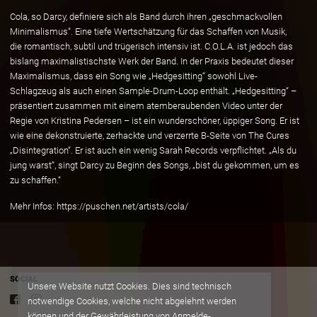
Cola, so Darcy, definiere sich als Band durch ihren „geschmackvollen
Minimalismus“. Eine tiefe Wertschätzung für das Schaffen von Musik,
die romantisch, subtil und trügerisch intensiv ist. C.O.L.A. ist jedoch das
bislang maximalistischste Werk der Band. In der Praxis bedeutet dieser
Maximalismus, dass ein Song wie „Hedgesitting“ sowohl Live-
Schlagzeug als auch einen Sample-Drum-Loop enthält. „Hedgesitting“ –
präsentiert zusammen mit einem atemberaubenden Video unter der
Regie von Kristina Pedersen – ist ein wunderschöner, üppiger Song. Er ist
wie eine dekonstruierte, zerhackte und verzerrte B-Seite von The Cures
„Disintegration“. Er ist auch ein wenig Sarah Records verpflichtet. „Als du
jung warst“, singt Darcy zu Beginn des Songs, „bist du gekommen, um es
zu schaffen.“
Mehr Infos: https://puschen.net/artists/cola/
SOCIAL
Unsere Website nutzt Cookies. Dies sind technisch
notwendige Cookies, welche nicht abgelehnt werden
können und der Gewährleistung von Anmelde-