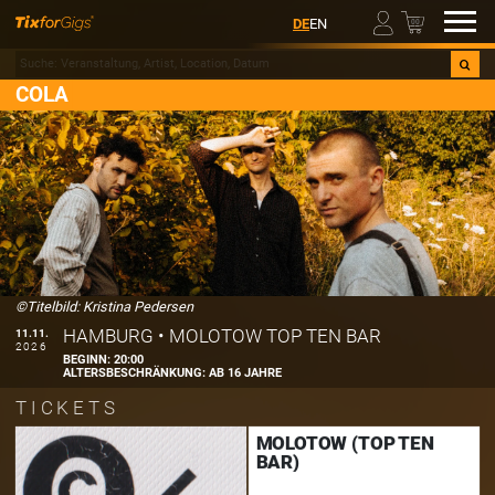
00
DE
EN
COLA
©Titelbild: Kristina Pedersen
HAMBURG
•
MOLOTOW TOP TEN BAR
11.11.
2026
BEGINN:
20:00
ALTERSBESCHRÄNKUNG:
AB 16 JAHRE
TICKETS
MOLOTOW (TOP TEN
BAR)