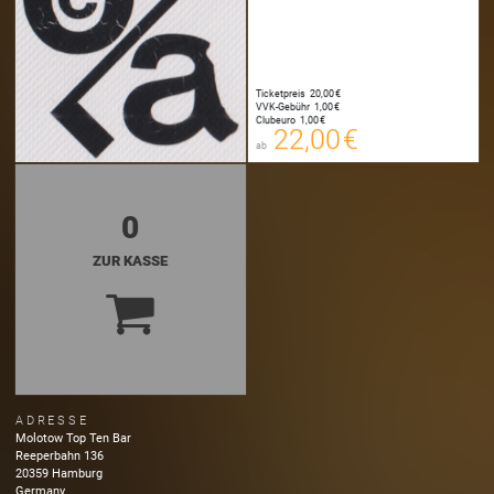
22,00 €
00
E-TICKET
Ticketpreis
20,00 €
22,25 €
VVK-Gebühr
1,00 €
00
Clubeuro
1,00 €
SYSTEMTICKET
22,00 €
ab
zzgl. Buchungsgebühr
0
ZUR KASSE
ADRESSE
Molotow Top Ten Bar
Reeperbahn
136
20359
Hamburg
Germany