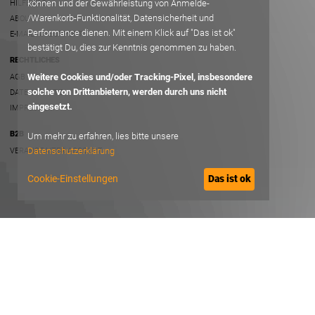
können und der Gewährleistung von Anmelde-
HILFE/FAQ
/Warenkorb-Funktionalität, Datensicherheit und
ABOUT
Performance dienen. Mit einem Klick auf "Das ist ok"
E-MAIL AN SUPPORT
bestätigt Du, dies zur Kenntnis genommen zu haben.
RECHTLICHES
Weitere Cookies und/oder Tracking-Pixel, insbesondere
AGB
solche von Drittanbietern, werden durch uns nicht
DATENSCHUTZ
eingesetzt.
IMPRESSUM
B2B
Um mehr zu erfahren, lies bitte unsere
Datenschutzerklärung
VERANSTALTER ACCOUNT
Cookie-Einstellungen
Das ist ok