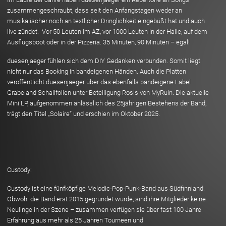
zusammengeschraubt, dass seit den Anfangstagen weder an
musikalischer noch an textlicher Dringlichkeit eingebüßt hat und auch
live zündet. Vor 50 Leuten im AZ, vor 1000 Leuten in der Halle, auf dem
Ausflugsboot oder in der Pizzeria. 35 Minuten, 90 Minuten – egal!
duesenjaeger fühlen sich dem DIY Gedanken verbunden. Somit liegt
nicht nur das Booking in bandeigenen Händen. Auch die Platten
veröffentlicht duesenjaeger über das ebenfalls bandeigene Label
Grabeland Schallfolien unter Beteiligung Rosis von MyRuin. Die aktuelle
Mini LP, aufgenommen anlässlich des 25jährigen Bestehens der Band,
trägt den Titel „Solaire“ und erschien im Oktober 2025.
Custody:
Custody ist eine fünfköpfige Melodic-Pop-Punk-Band aus Südfinnland.
Obwohl die Band erst 2015 gegründet wurde, sind ihre Mitglieder keine
Neulinge in der Szene – zusammen verfügen sie über fast 100 Jahre
Erfahrung aus mehr als 25 Jahren Tourneen und