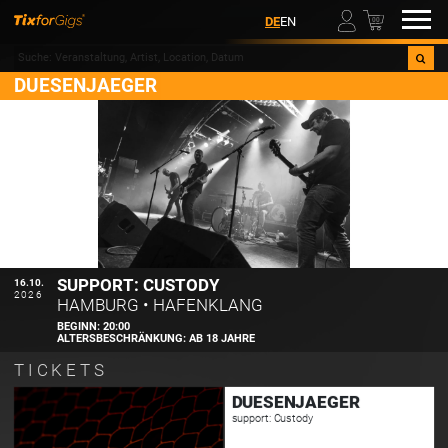
00
DE
EN
DUESENJAEGER
SUPPORT: CUSTODY
16.10.
2026
HAMBURG
•
HAFENKLANG
BEGINN:
20:00
ALTERSBESCHRÄNKUNG:
AB 18 JAHRE
TICKETS
DUESENJAEGER
support: Custody