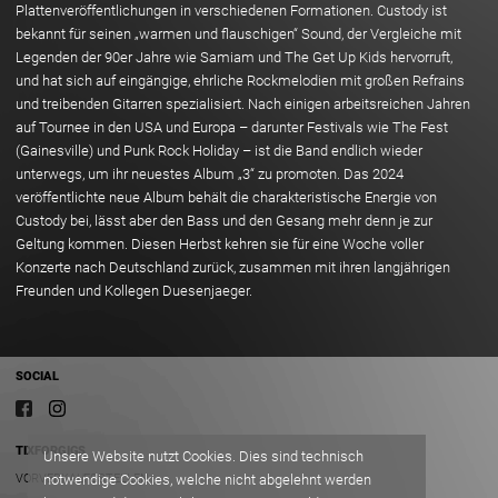
Plattenveröffentlichungen in verschiedenen Formationen. Custody ist
bekannt für seinen „warmen und flauschigen“ Sound, der Vergleiche mit
Legenden der 90er Jahre wie Samiam und The Get Up Kids hervorruft,
und hat sich auf eingängige, ehrliche Rockmelodien mit großen Refrains
und treibenden Gitarren spezialisiert. Nach einigen arbeitsreichen Jahren
auf Tournee in den USA und Europa – darunter Festivals wie The Fest
(Gainesville) und Punk Rock Holiday – ist die Band endlich wieder
unterwegs, um ihr neuestes Album „3“ zu promoten. Das 2024
veröffentlichte neue Album behält die charakteristische Energie von
Custody bei, lässt aber den Bass und den Gesang mehr denn je zur
Geltung kommen. Diesen Herbst kehren sie für eine Woche voller
Konzerte nach Deutschland zurück, zusammen mit ihren langjährigen
Freunden und Kollegen Duesenjaeger.
SOCIAL
TIXFORGIGS
Unsere Website nutzt Cookies. Dies sind technisch
VORVERKAUFSSTELLEN
notwendige Cookies, welche nicht abgelehnt werden