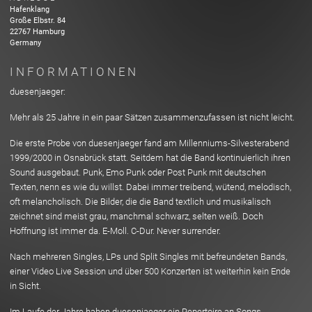
Hafenklang
Große Elbstr.
84
22767
Hamburg
Germany
INFORMATIONEN
duesenjaeger:
Mehr als 25 Jahre in ein paar Sätzen zusammenzufassen ist nicht leicht.
Die erste Probe von duesenjaeger fand am Millenniums-Silvesterabend
1999/2000 in Osnabrück statt. Seitdem hat die Band kontinuierlich ihren
Sound ausgebaut. Punk, Emo Punk oder Post Punk mit deutschen
Texten, nenn es wie du willst. Dabei immer treibend, wütend, melodisch,
oft melancholisch. Die Bilder, die die Band textlich und musikalisch
zeichnet sind meist grau, manchmal schwarz, selten weiß. Doch
Hoffnung ist immer da. E-Moll. C-Dur. Never surrender.
Nach mehreren Singles, LPs und Split Singles mit befreundeten Bands,
einer Video Live Session und über 500 Konzerten ist weiterhin kein Ende
in Sicht.
Im Laufe der Jahre haben duesenjaeger ein Repertoire an Songs