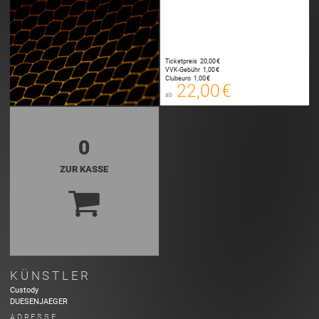
Ticketpreis
20,00 €
22,00 €
VVK-Gebühr
1,00 €
00
Clubeuro
1,00 €
E-TICKET
22,00 €
ab
zzgl. Buchungsgebühr
0
ZUR KASSE
KÜNSTLER
Custody
DUESENJAEGER
ADRESSE