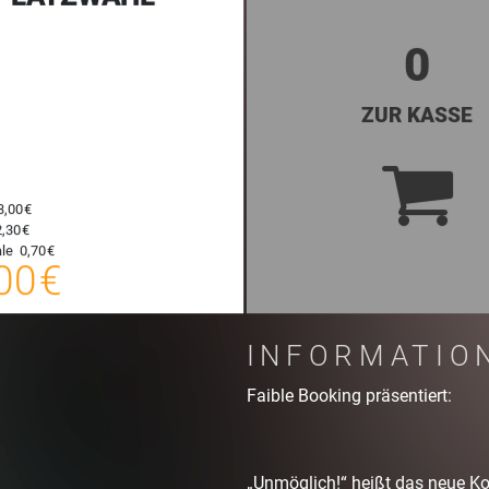
0
ZUR KASSE
3,00 €
,30 €
26,00 €
le
0,70 €
00 €
E-TICKET
zzgl. Buchungsgebühr
INFORMATIO
Faible Booking präsentiert:
„Unmöglich!“ heißt das neue K