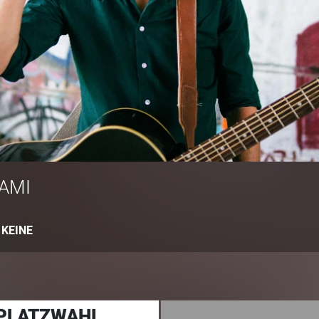
AMI
:
KEINE
 PLATZWAHL