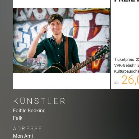
Ticketpreis
2
VVK-Gebühr
2
Kulturpauscha
00
26,
ab
KÜNSTLER
Faible Booking
Falk
ADRESSE
Mon Ami