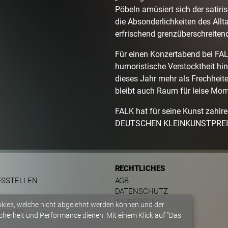
Pöbeln amüsiert sich der sati
die Absonderlichkeiten des All
erfrischend grenzüberschreiten
Für einen Konzertabend bei FALK 
humoristische Verstocktheit hin
dieses Jahr mehr als Frechhei
bleibt auch Raum für leise Mom
FALK hat für seine Kunst zahlr
DEUTSCHEN KLEINKUNSTPREIS 2
RECHTLICHES
FSSTELLEN
AGB
DATENSCHUTZ
IMPRESSUM
okies, welche nicht abgelehnt werden können und der
UPPORT
herheit und Performance dienen. Mit einem Klick auf "Das