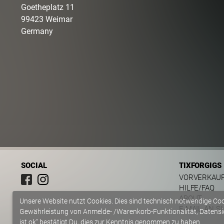
Goetheplatz
11
99423
Weimar
Germany
SOCIAL
TIXFORGIGS
VORVERKAU
HILFE/FAQ
ABOUT
Unsere Website nutzt Cookies. Dies sind technisch notwendige Co
E-MAIL AN S
Gewährleistung von Anmelde- /Warenkorb-Funktionalität, Datensic
ist ok" bestätigt Du, dies zur Kenntnis genommen zu haben.