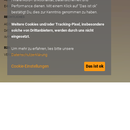
Performance dienen. Mit einem Klick auf "Das ist ok"
E-MAIL AN SUPPORT
bestätigt Du, dies zur Kenntnis genommen zu haben.
RECHTLICHES
Weitere Cookies und/oder Tracking-Pixel, insbesondere
AGB
solche von Drittanbietern, werden durch uns nicht
DATENSCHUTZ
eingesetzt.
IMPRESSUM
B2B
Um mehr zu erfahren, lies bitte unsere
Datenschutzerklärung
VERANSTALTER ACCOUNT
Cookie-Einstellungen
Das ist ok