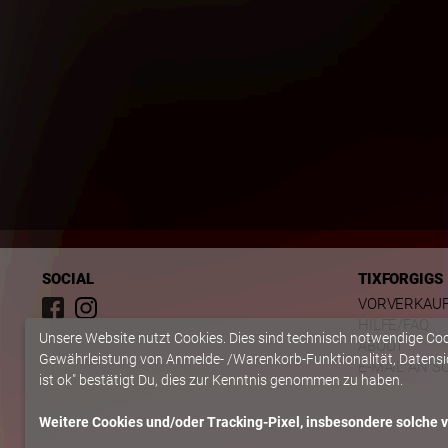
SOCIAL
TIXFORGIGS
VORVERKAU
HILFE/FAQ
Unsere Website nutzt Cookies. Dies sind technisch notwendige Co
ABOUT
Gewährleistung von Anmelde- /Warenkorb-Funktionalität, Datensic
E-MAIL AN S
ist ok" bestätigt Du, dies zur Kenntnis genommen zu haben.
Weitere Cookies und/oder Tracking-Pixel, insbesondere solche vo