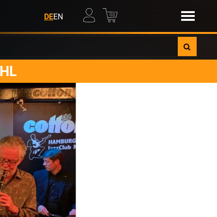
00
DE
EN
IHL