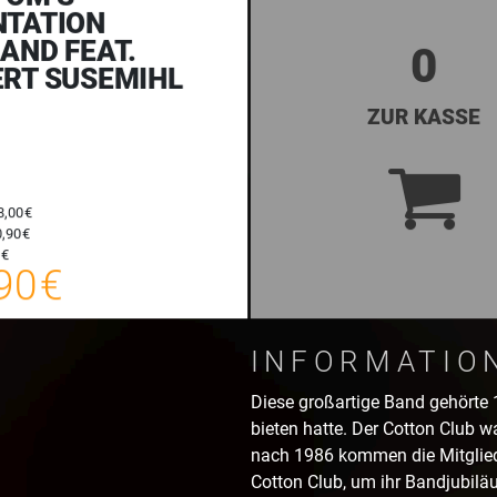
TATION
AND FEAT.
0
RT SUSEMIHL
ZUR KASSE
8,00 €
,90 €
19,90 €
 €
90 €
E-TICKET
zzgl. Buchungsgebühr
INFORMATIO
Diese großartige Band gehörte
bieten hatte. Der Cotton Club w
nach 1986 kommen die Mitgliede
Cotton Club, um ihr Bandjubiläu