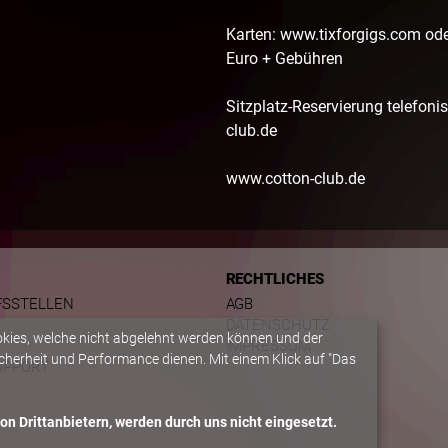
Karten: www.tixforgigs.com od
Euro + Gebühren
Sitzplatz-Reservierung telefoni
club.de
www.cotton-club.de
RECHTLICHES
FSSTELLEN
AGB
DATENSCHUTZ
okies, welche nicht abgelehnt werden können und der
IMPRESSUM
herheit und Performance dienen. Mit einem Klick auf "Das
UPPORT
n Drittanbietern, werden durch uns nicht eingesetzt.