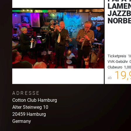
LAMEN
JAZZB
NORBE
Ticketpreis
1
VVK-Gebühr
0
Clubeuro
1,00
00
19,
ab
ADRESSE
Cotton Club Hamburg
Alter Steinweg
10
20459
Hamburg
Germany