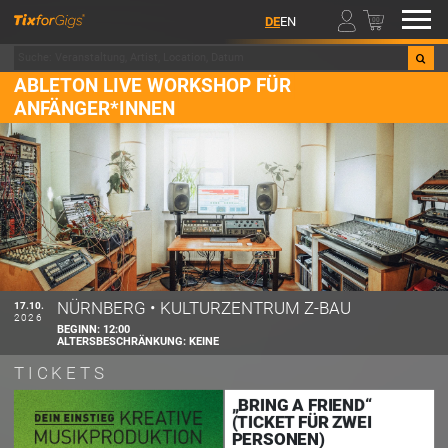
00
DE
EN
ABLETON LIVE WORKSHOP FÜR
ANFÄNGER*INNEN
NÜRNBERG
•
KULTURZENTRUM Z-BAU
17.10.
2026
BEGINN:
12:00
ALTERSBESCHRÄNKUNG:
KEINE
TICKETS
„BRING A FRIEND“
(TICKET FÜR ZWEI
PERSONEN)