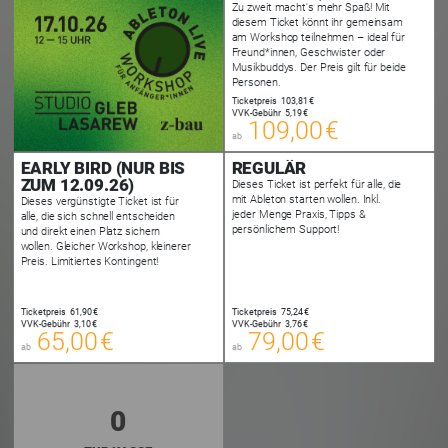
Zu zweit macht's mehr Spaß! Mit
diesem Ticket könnt ihr gemeinsam
am Workshop teilnehmen – ideal für
Freund*innen, Geschwister oder
Musikbuddys. Der Preis gilt für beide
Personen.
109,00 €
Ticketpreis
103,81 €
00
VVK-Gebühr
5,19 €
E-TICKET
109,00 €
ab
zzgl. Buchungsgebühr
EARLY BIRD (NUR BIS
REGULÄR
ZUM 12.09.26)
Dieses Ticket ist perfekt für alle, die
mit Ableton starten wollen. Inkl.
Dieses vergünstigte Ticket ist für
jeder Menge Praxis, Tipps &
alle, die sich schnell entscheiden
persönlichem Support!
und direkt einen Platz sichern
wollen. Gleicher Workshop, kleinerer
Preis. Limitiertes Kontingent!
65,00 €
79,00 €
Ticketpreis
61,90 €
Ticketpreis
75,24 €
00
00
VVK-Gebühr
3,10 €
VVK-Gebühr
3,76 €
E-TICKET
E-TICKET
65,00 €
79,00 €
ab
ab
zzgl. Buchungsgebühr
zzgl. Buchungsgebühr
0