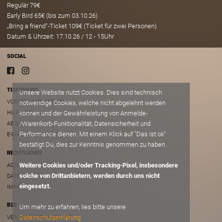
Regulär 79€
Early Bird 65€ (bis zum 03.10.26)
„Bring a friend“-Ticket 109€ (Ticket für zwei Personen)
Datum & Uhrzeit: 17.10.26 / 12 - 15Uhr
SOCIAL
TIXFORGIGS
Unsere Website nutzt Cookies. Dies sind technisch
VORVERKAUFSSTELLEN
notwendige Cookies, welche nicht abgelehnt werden
können und der Gewährleistung von Anmelde-
HILFE/FAQ
/Warenkorb-Funktionalität, Datensicherheit und
ABOUT
Performance dienen. Mit einem Klick auf "Das ist ok"
E-MAIL AN SUPPORT
bestätigt Du, dies zur Kenntnis genommen zu haben.
RECHTLICHES
Weitere Cookies und/oder Tracking-Pixel, insbesondere
AGB
solche von Drittanbietern, werden durch uns nicht
DATENSCHUTZ
eingesetzt.
IMPRESSUM
B2B
Um mehr zu erfahren, lies bitte unsere
Datenschutzerklärung
VERANSTALTER ACCOUNT