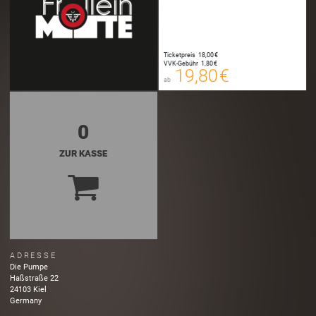
19,80 €
Ticketpreis
18,00 €
00
VVK-Gebühr
1,80 €
E-TICKET
19,80 €
ab
zzgl. Buchungsgebühr
0
ZUR KASSE
ADRESSE
Die Pumpe
Haßstraße
22
24103
Kiel
Germany