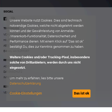
SOCIAL
Unsere Website nutzt Cookies. Dies sind technisch
notwendige Cookies, welche nicht abgelehnt werden
TIXFORGIGS
können und der Gewährleistung von Anmelde-
VORVERKAUFSSTELLEN
/Warenkorb-Funktionalität, Datensicherheit und
HILFE/FAQ
Performance dienen. Mit einem Klick auf "Das ist ok"
ABOUT
bestätigt Du, dies zur Kenntnis genommen zu haben.
E-MAIL AN SUPPORT
Weitere Cookies und/oder Tracking-Pixel, insbesondere
RECHTLICHES
solche von Drittanbietern, werden durch uns nicht
AGB
eingesetzt.
DATENSCHUTZ
IMPRESSUM
Um mehr zu erfahren, lies bitte unsere
Datenschutzerklärung
B2B
VERANSTALTER ACCOUNT
Cookie-Einstellungen
Das ist ok