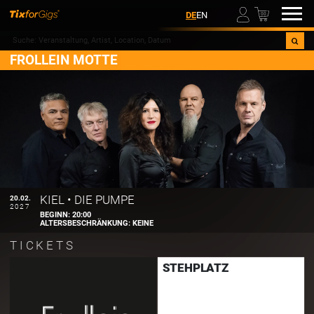
00
DE
EN
FROLLEIN MOTTE
KIEL
•
DIE PUMPE
20.02.
2027
BEGINN:
20:00
ALTERSBESCHRÄNKUNG:
KEINE
TICKETS
STEHPLATZ