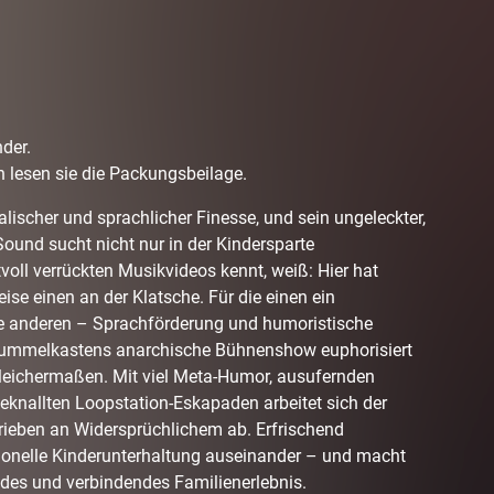
nder.
 lesen sie die Packungsbeilage.
alischer und sprachlicher Finesse, und sein ungeleckter,
Sound sucht nicht nur in der Kindersparte
voll verrückten Musikvideos kennt, weiß: Hier hat
ise einen an der Klatsche. Für die einen ein
ie anderen – Sprachförderung und humoristische
Bummelkastens anarchische Bühnenshow euphorisiert
 gleichermaßen. Mit viel Meta-Humor, ausufernden
knallten Loopstation-Eskapaden arbeitet sich der
ieben an Widersprüchlichem ab. Erfrischend
onelle Kinderunterhaltung auseinander – und macht
ndes und verbindendes Familienerlebnis.