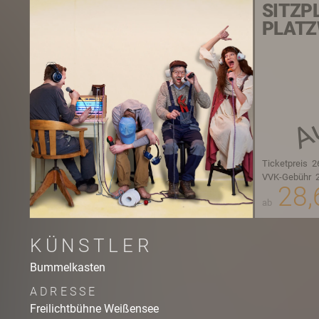
SITZP
PLATZ
Au
Ticketpreis
2
VVK-Gebühr
2
28,
ab
KÜNSTLER
Bummelkasten
ADRESSE
Freilichtbühne Weißensee