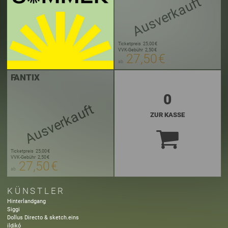
Ausverkauft
Ticketpreis
25,00 €
VVK-Gebühr
2,50 €
27,50 €
ab
FANTIX
0
Ausverkauft
ZUR KASSE
Ticketpreis
25,00 €
VVK-Gebühr
2,50 €
27,50 €
ab
KÜNSTLER
Hinterlandgang
Siggi
Dollus Directo & sketch.eins
ildikó