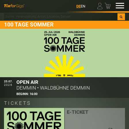
00
DE
EN
100 TAGE SOMMER
OPEN AIR
25.07.
2026
DEMMIN
•
WALDBÜHNE DEMMIN
BEGINN:
16:00
TICKETS
E-TICKET