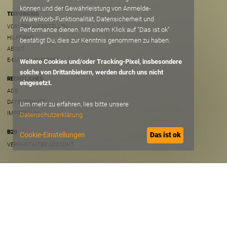
können und der Gewährleistung von Anmelde-
TIXFORGIGS
/Warenkorb-Funktionalität, Datensicherheit und
VORVERKAUFSSTELLEN
Performance dienen. Mit einem Klick auf "Das ist ok"
HILFE/FAQ
bestätigt Du, dies zur Kenntnis genommen zu haben.
ABOUT
E-MAIL AN SUPPORT
Weitere Cookies und/oder Tracking-Pixel, insbesondere
solche von Drittanbietern, werden durch uns nicht
RECHTLICHES
eingesetzt.
AGB
DATENSCHUTZ
Um mehr zu erfahren, lies bitte unsere
IMPRESSUM
Datenschutzerklärung
B2B
Cookie-Einstellungen
Das ist ok
VERANSTALTER ACCOUNT