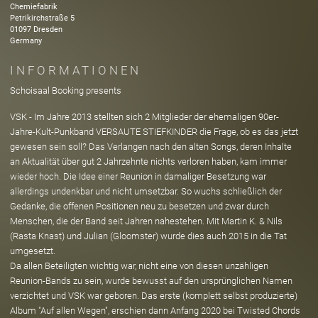
Chemiefabrik
Petrikirchstraße
5
01097
Dresden
Germany
INFORMATIONEN
Schoisaal Booking presents
VSK - Im Jahre 2013 stellten sich 2 Mitglieder der ehemaligen 90er-
Jahre-Kult-Punkband VERSAUTE STIEFKINDER die Frage, ob es das jetzt
gewesen sein soll? Das Verlangen nach den alten Songs, deren Inhalte
an Aktualität über gut 2 Jahrzehnte nichts verloren haben, kam immer
wieder hoch. Die Idee einer Reunion in damaliger Besetzung war
allerdings undenkbar und nicht umsetzbar. So wuchs schließlich der
Gedanke, die offenen Positionen neu zu besetzen und zwar durch
Menschen, die der Band seit Jahren nahestehen. Mit Martin K. & Nils
(Rasta Knast) und Julian (Gloomster) wurde dies auch 2015 in die Tat
umgesetzt.
Da allen Beteiligten wichtig war, nicht eine von diesen unzähligen
Reunion-Bands zu sein, wurde bewusst auf den ursprünglichen Namen
verzichtet und VSK war geboren. Das erste (komplett selbst produzierte)
Album "Auf allen Wegen", erschien dann Anfang 2020 bei Twisted Chords