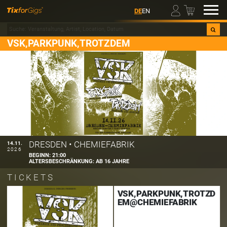
00
DE
EN
VSK,PARKPUNK,TROTZDEM
DRESDEN
•
CHEMIEFABRIK
14.11.
2026
BEGINN:
21:00
ALTERSBESCHRÄNKUNG:
AB 16 JAHRE
TICKETS
VSK,PARKPUNK,TROTZD
EM@CHEMIEFABRIK