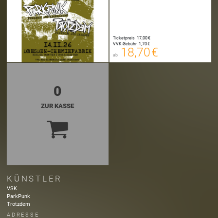
18,70 €
Ticketpreis
17,00 €
00
VVK-Gebühr
1,70 €
E-TICKET
18,70 €
ab
zzgl. Buchungsgebühr
0
ZUR KASSE
KÜNSTLER
VSK
ParkPunk
Trotzdem
ADRESSE