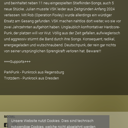
und beinhaltet neben 11 neu eingespielten Stiefkinder-Songs, auch 5
neue Stücke. Julian musste VSK leider aus Zeitgründen Anfang 2024
verlassen. Mit Rob (Operation Foxley) wurde allerdings ein würdiger
Ersatz am Gesang gefunden. VSK machen nahtlos dort weiter, wo sie vor
zwei Jahrzehnten aufgehört haben. Unglaublich konfrontativer Hardcore-
Punk, der platzen will vor Wut. Völlig aus der Zeit gefallen, aufwieglerisch
und aggressiv stürmt die Band durch ihre Songs. Konsequent, radikal,
energiegeladen und wutschnaubend. Deutschpunk, der rein gar nichts
von seiner ursprünglichen Sprengkraft verloren hat. Beware!!!
+++Supports+++
ParkPunk - Punkrock aus Regensburg
Trotzdem - Punkrock aus Dresden
SOCIAL
Unsere Website nutzt Cookies. Dies sind technisch
notwendige Cookies, welche nicht abgelehnt werden