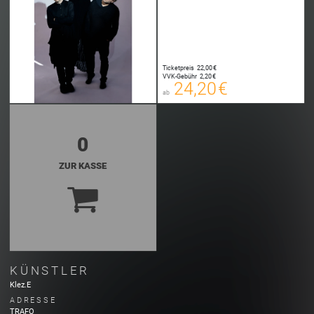
24,20 €
00
E-TICKET
24,45 €
Ticketpreis
22,00 €
00
VVK-Gebühr
2,20 €
SYSTEMTICKET
24,20 €
ab
zzgl. Buchungsgebühr
0
ZUR KASSE
KÜNSTLER
Klez.E
ADRESSE
TRAFO