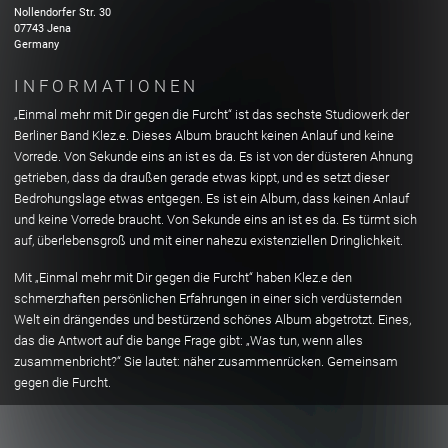
Nollendorfer Str.
30
07743
Jena
Germany
INFORMATIONEN
„Einmal mehr mit Dir gegen die Furcht“ ist das sechste Studiowerk der
Berliner Band Klez.e. Dieses Album braucht keinen Anlauf und keine
Vorrede. Von Sekunde eins an ist es da. Es ist von der düsteren Ahnung
getrieben, dass da draußen gerade etwas kippt, und es setzt dieser
Bedrohungslage etwas entgegen. Es ist ein Album, dass keinen Anlauf
und keine Vorrede braucht. Von Sekunde eins an ist es da. Es türmt sich
auf, überlebensgroß und mit einer nahezu existenziellen Dringlichkeit.
Mit „Einmal mehr mit Dir gegen die Furcht“ haben Klez.e den
schmerzhaften persönlichen Erfahrungen in einer sich verdüsternden
Welt ein drängendes und bestürzend schönes Album abgetrotzt. Eines,
das die Antwort auf die bange Frage gibt: „Was tun, wenn alles
zusammenbricht?“ Sie lautet: näher zusammenrücken. Gemeinsam
gegen die Furcht.