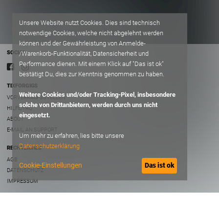
Unsere Website nutzt Cookies. Dies sind technisch
notwendige Cookies, welche nicht abgelehnt werden
können und der Gewährleistung von Anmelde-
SOCIAL
/Warenkorb-Funktionalität, Datensicherheit und
Performance dienen. Mit einem Klick auf "Das ist ok"
bestätigt Du, dies zur Kenntnis genommen zu haben.
TIXFORGIGS
Weitere Cookies und/oder Tracking-Pixel, insbesondere
VORVERKAUFSSTELLEN
solche von Drittanbietern, werden durch uns nicht
HILFE/FAQ
eingesetzt.
ABOUT
E-MAIL AN SUPPORT
Um mehr zu erfahren, lies bitte unsere
Datenschutzerklärung
RECHTLICHES
AGB
Cookie-Einstellungen
Das ist ok
DATENSCHUTZ
IMPRESSUM
B2B
VERANSTALTER ACCOUNT