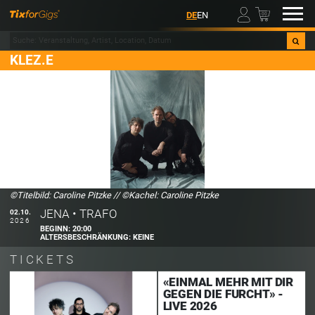
00
DE
EN
KLEZ.E
©Titelbild: Caroline Pitzke
//
©Kachel: Caroline Pitzke
JENA
•
TRAFO
02.10.
2026
BEGINN:
20:00
ALTERSBESCHRÄNKUNG:
KEINE
TICKETS
«EINMAL MEHR MIT DIR
GEGEN DIE FURCHT» -
LIVE 2026