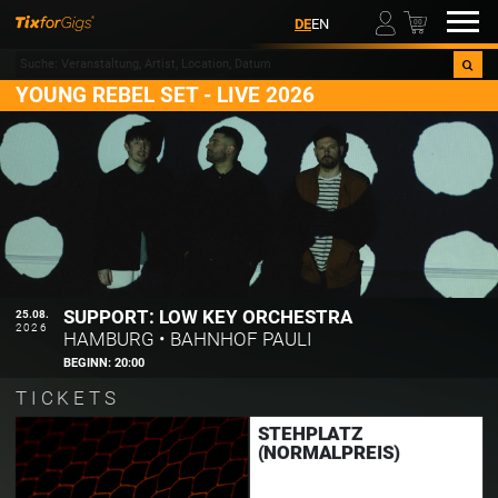
00
DE
EN
YOUNG REBEL SET - LIVE 2026
SUPPORT: LOW KEY ORCHESTRA
25.08.
2026
HAMBURG
•
BAHNHOF PAULI
BEGINN:
20:00
TICKETS
STEHPLATZ
(NORMALPREIS)