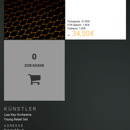
Ticketpreis
31,90 €
34,50 €
VVK-Gebühr
1,60 €
00
Clubeuro
1,00 €
E-TICKET
34,50 €
ab
zzgl. Buchungsgebühr
0
ZUR KASSE
KÜNSTLER
Low Key Orchestra
Young Rebel Set
ADRESSE