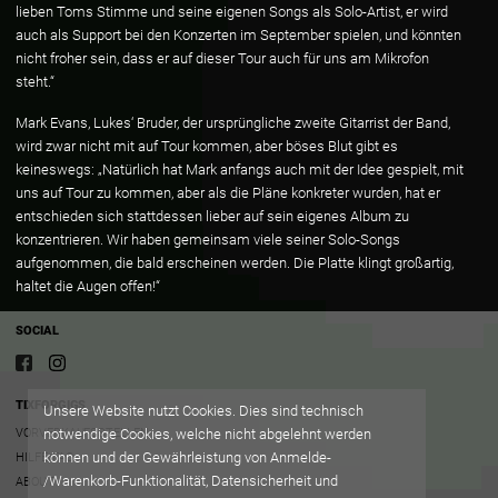
lieben Toms Stimme und seine eigenen Songs als Solo-Artist, er wird
auch als Support bei den Konzerten im September spielen, und könnten
nicht froher sein, dass er auf dieser Tour auch für uns am Mikrofon
steht.“
Mark Evans, Lukes‘ Bruder, der ursprüngliche zweite Gitarrist der Band,
wird zwar nicht mit auf Tour kommen, aber böses Blut gibt es
keineswegs: „Natürlich hat Mark anfangs auch mit der Idee gespielt, mit
uns auf Tour zu kommen, aber als die Pläne konkreter wurden, hat er
entschieden sich stattdessen lieber auf sein eigenes Album zu
konzentrieren. Wir haben gemeinsam viele seiner Solo-Songs
aufgenommen, die bald erscheinen werden. Die Platte klingt großartig,
haltet die Augen offen!“
SOCIAL
TIXFORGIGS
Unsere Website nutzt Cookies. Dies sind technisch
VORVERKAUFSSTELLEN
notwendige Cookies, welche nicht abgelehnt werden
können und der Gewährleistung von Anmelde-
HILFE/FAQ
/Warenkorb-Funktionalität, Datensicherheit und
ABOUT