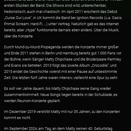
ersten Stücken der Band. Die Shows sind wild, unberechenbar,
hedonistisch, auch mal chaotisch. Im April 2011 erscheint das Debüt
„Curse Our Love“, in UK kommt die Band bei Ignition Records (u.a. Oasis,
Primal Scream, Hard-Fi, …) unter Vertrag. Natürlich gab es das Internet
bereits, aber „Hype“ funktionierte damals eben anders. Über die Musik,
über die Konzerte.
Durch Mund-zu-Mund Propaganda werden die Konzerte immer größer
und Ende 2011 stehen in Berlin und Hamburg bereits gut 1.000 Fans vor
der Bühne, wenn Sänger Matty Chipchase und die Brüderpaare Parmley
und Evans sie betreten. 2013 folgt das zweite Album „Crocodile“, und
2015 endet die Geschichte vorerst mit einer Pause auf unbestimmte
Zeit. Die letzten fünf Jahre waren intensiv, vielleicht eine Spur zu sehr.
Es soll vier Jahre dauern, bis Matty Chipchase seine Gang wieder
zusammentrommelt: Neue Songs liegen bereits in der Schublade, es
werden Reunion-Konzerte geplant.
Im Dezember 2019 verstirbt Matty mit nur 35 Jahren, zu den Konzerten
kommt es nicht.
Im September 2024, am Tag, an dem Matty seinen 40. Geburtstag