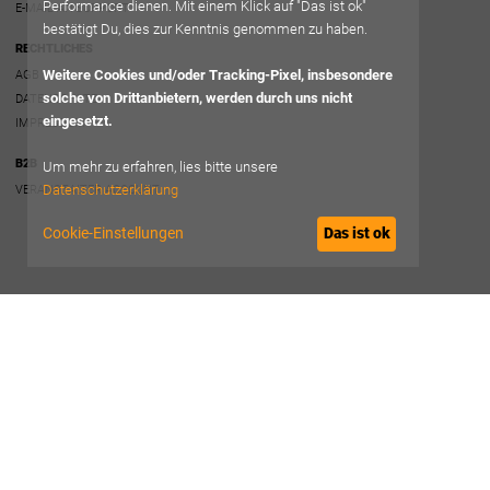
Performance dienen. Mit einem Klick auf "Das ist ok"
E-MAIL AN SUPPORT
bestätigt Du, dies zur Kenntnis genommen zu haben.
RECHTLICHES
Weitere Cookies und/oder Tracking-Pixel, insbesondere
AGB
solche von Drittanbietern, werden durch uns nicht
DATENSCHUTZ
eingesetzt.
IMPRESSUM
B2B
Um mehr zu erfahren, lies bitte unsere
Datenschutzerklärung
VERANSTALTER ACCOUNT
Cookie-Einstellungen
Das ist ok