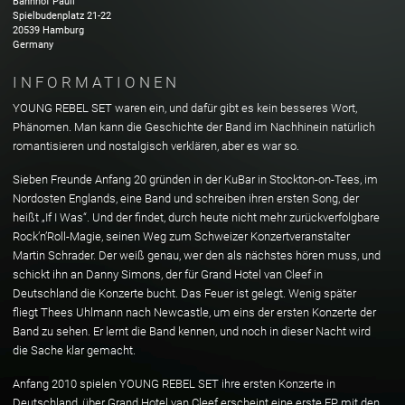
Bahnhof Pauli
Spielbudenplatz
21-22
20539
Hamburg
Germany
INFORMATIONEN
YOUNG REBEL SET waren ein, und dafür gibt es kein besseres Wort,
Phänomen. Man kann die Geschichte der Band im Nachhinein natürlich
romantisieren und nostalgisch verklären, aber es war so.
Sieben Freunde Anfang 20 gründen in der KuBar in Stockton-on-Tees, im
Nordosten Englands, eine Band und schreiben ihren ersten Song, der
heißt „If I Was“. Und der findet, durch heute nicht mehr zurückverfolgbare
Rock’n’Roll-Magie, seinen Weg zum Schweizer Konzertveranstalter
Martin Schrader. Der weiß genau, wer den als nächstes hören muss, und
schickt ihn an Danny Simons, der für Grand Hotel van Cleef in
Deutschland die Konzerte bucht. Das Feuer ist gelegt. Wenig später
fliegt Thees Uhlmann nach Newcastle, um eins der ersten Konzerte der
Band zu sehen. Er lernt die Band kennen, und noch in dieser Nacht wird
die Sache klar gemacht.
Anfang 2010 spielen YOUNG REBEL SET ihre ersten Konzerte in
Deutschland, über Grand Hotel van Cleef erscheint eine erste EP mit den