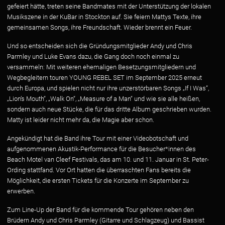
gefeiert hätte, treten seine Bandmates mit der Unterstützung der lokalen
Musikszene in der KuBar in Stockton auf. Sie feiern Mattys Texte, ihre
gemeinsamen Songs, ihre Freundschaft. Wieder brennt ein Feuer.
Und so entscheiden sich die Gründungsmitglieder Andy und Chris
Parmley und Luke Evans dazu, die Gang doch noch einmal zu
versammeln: Mit weiteren ehemaligen Besetzungsmitgliedern und
Wegbegleitern touren YOUNG REBEL SET im September 2025 erneut
durch Europa, und spielen nicht nur ihre unzerstörbaren Songs „If I Was“,
„Lion’s Mouth“, „Walk On“, „Measure of a Man“ und wie sie alle heißen,
sondern auch neue Stücke, die für das dritte Album geschrieben wurden.
Matty ist leider nicht mehr da, die Magie aber schon.
Angekündigt hat die Band ihre Tour mit einer Videobotschaft und
aufgenommenen Akustik-Performance für die Besucher*innen des
Beach Motel van Cleef Festivals, das am 10. und 11. Januar in St. Peter-
Ording stattfand. Vor Ort hatten die überraschten Fans bereits die
Möglichkeit, die ersten Tickets für die Konzerte im September zu
erwerben.
Zum Line-Up der Band für die kommende Tour gehören neben den
Brüdern Andy und Chris Parmley (Gitarre und Schlagzeug) und Bassist