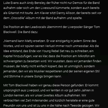
Luke Evans auch Andy Bensley, der früher nicht nur Demos für die Band
aufnahm oder sich um den Livesound kümmerte, sondern auch bereits
als Gitarrist mit tourte. Am Klavier sitzt Danny Allison, der bereits seit vor
dem „Crocodile“-Album mit der Band aufnahm und spielte.
Die Position an den Leadvocals übernimmt der Liverpooler Sänger Tom
Blackwell. Die Band dazu:
„Niemand kann Matty ersetzen. Er war einzigartig in jedem Sinne des
Wortes, und wir spüren seinen Verlust immer noch unmessbar. Als die
Idee entstand, das Ende von Young Rebel Set neu zu schreiben, ein
Kapitel hinzuzufügen, war es klar, dass die Position am Mikrofon am
schwierigsten zu besetzen wird. Wir wussten, dass wir jemanden finden
müssen, der Matty nicht einfach kopiert, das ist unmöglich, sondern
jemanden, den wir als Musiker respektieren und der seinen eigenen Stil
und Stimme in unsere Songs bringen kann.
Mit Tom Blackwell haben wir genau diese Person gefunden: Er kommt
ursprünglich aus Liverpool, und wir lernten in vor gut zehn Jahren in
London kennen, als wir unser zweites Album aufnahmen. Wir
verbrachten viel Zeit miteinander, und kürzlich heiratete er eine gute
Freundin von uns und ist zu uns in die Nähe nach Teeside gezogen. Wir