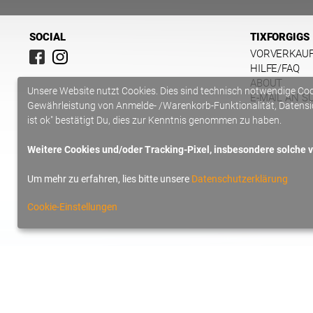
SOCIAL
TIXFORGIGS
VORVERKAU
HILFE/FAQ
ABOUT
Unsere Website nutzt Cookies. Dies sind technisch notwendige Co
E-MAIL AN S
Gewährleistung von Anmelde- /Warenkorb-Funktionalität, Datensic
ist ok" bestätigt Du, dies zur Kenntnis genommen zu haben.
Weitere Cookies und/oder Tracking-Pixel, insbesondere solche vo
Um mehr zu erfahren, lies bitte unsere
Datenschutzerklärung
Cookie-Einstellungen