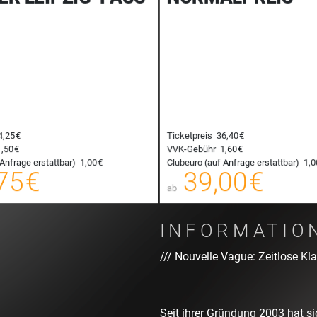
4,25 €
Ticketpreis
36,40 €
,50 €
VVK-Gebühr
1,60 €
36,75 €
Anfrage erstattbar)
1,00 €
Clubeuro (auf Anfrage erstattbar)
1,0
00
75 €
39,00 €
E-TICKET
ab
zzgl. Buchungsgebühr
zzgl. Buc
INFORMATIO
/// Nouvelle Vague: Zeitlose K
Seit ihrer Gründung 2003 hat s