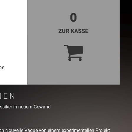
0
ZUR KASSE
39,00 €
0 €
E-TICKET
hungsgebühr
NEN
lassiker in neuem Gewand
ich Nouvelle Vague von einem experimentellen Projekt