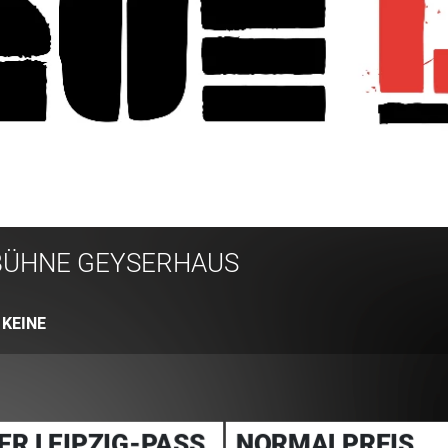
BÜHNE GEYSERHAUS
:
KEINE
ER LEIPZIG-PASS
NORMALPREIS