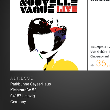
Ticketpreis
3
VVK-Gebühr
1
Clubeuro (auf 
00
36,
ab
ADRESSE
Parkbühne GeyserHaus
Kleiststraße
52
04157
Leipzig
Germany