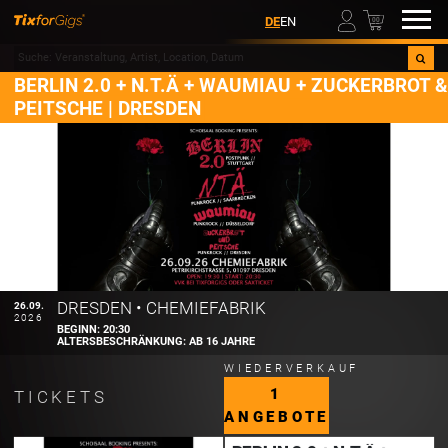
00
DE
EN
BERLIN 2.0 + N.T.Ä + WAUMIAU + ZUCKERBROT &
PEITSCHE | DRESDEN
DRESDEN
•
CHEMIEFABRIK
26.09.
2026
BEGINN:
20:30
ALTERSBESCHRÄNKUNG:
AB 16 JAHRE
WIEDERVERKAUF
1
TICKETS
ANGEBOTE