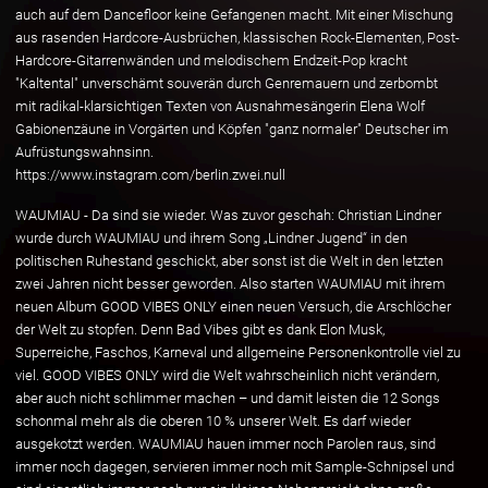
auch auf dem Dancefloor keine Gefangenen macht. Mit einer Mischung
aus rasenden Hardcore-Ausbrüchen, klassischen Rock-Elementen, Post-
Hardcore-Gitarrenwänden und melodischem Endzeit-Pop kracht
"Kaltental" unverschämt souverän durch Genremauern und zerbombt
mit radikal-klarsichtigen Texten von Ausnahmesängerin Elena Wolf
Gabionenzäune in Vorgärten und Köpfen "ganz normaler" Deutscher im
Aufrüstungswahnsinn.
https://www.instagram.com/berlin.zwei.null
WAUMIAU - Da sind sie wieder. Was zuvor geschah: Christian Lindner
wurde durch WAUMIAU und ihrem Song „Lindner Jugend“ in den
politischen Ruhestand geschickt, aber sonst ist die Welt in den letzten
zwei Jahren nicht besser geworden. Also starten WAUMIAU mit ihrem
neuen Album GOOD VIBES ONLY einen neuen Versuch, die Arschlöcher
der Welt zu stopfen. Denn Bad Vibes gibt es dank Elon Musk,
Superreiche, Faschos, Karneval und allgemeine Personenkontrolle viel zu
viel. GOOD VIBES ONLY wird die Welt wahrscheinlich nicht verändern,
aber auch nicht schlimmer machen – und damit leisten die 12 Songs
schonmal mehr als die oberen 10 % unserer Welt. Es darf wieder
ausgekotzt werden. WAUMIAU hauen immer noch Parolen raus, sind
immer noch dagegen, servieren immer noch mit Sample-Schnipsel und