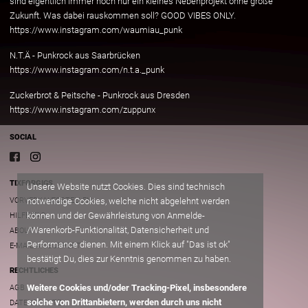
sind eigentlich immer noch nur ein kleines Nebenprojekt ohne große
Zukunft. Was dabei rauskommen soll? GOOD VIBES ONLY.
https://www.instagram.com/waumiau_punk
N.T.Ä - Punkrock aus Saarbrücken
https://www.instagram.com/n.t.a._punk
Zuckerbrot & Peitsche - Punkrock aus Dresden
https://www.instagram.com/zuppunx
SOCIAL
TIXFORGIGS
Unsere Website nutzt Cookies. Dies sind technisch
VORVERKAUFSSTELLEN
notwendige Cookies, welche nicht abgelehnt werden
können und der Gewährleistung von Anmelde-
HILFE/FAQ
/Warenkorb-Funktionalität, Datensicherheit und
ABOUT
Performance dienen. Mit einem Klick auf "Das ist ok"
E-MAIL AN SUPPORT
bestätigt Du, dies zur Kenntnis genommen zu haben.
RECHTLICHES
Weitere Cookies und/oder Tracking-Pixel, insbesondere
AGB
solche von Drittanbietern, werden durch uns nicht
DATENSCHUTZ