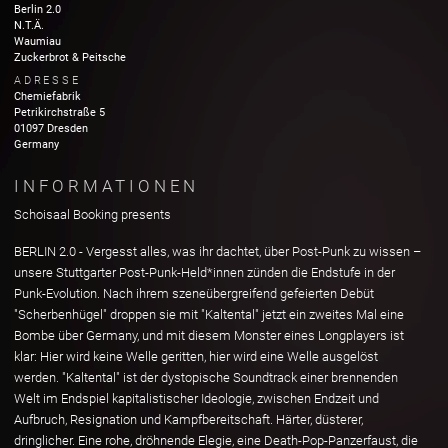
Berlin 2.0
N.T.Ä.
Waumiau
Zuckerbrot & Peitsche
ADRESSE
Chemiefabrik
Petrikirchstraße
5
01097
Dresden
Germany
INFORMATIONEN
Schoisaal Booking presents
BERLIN 2.0 - Vergesst alles, was ihr dachtet, über Post-Punk zu wissen –
unsere Stuttgarter Post-Punk-Held*innen zünden die Endstufe in der
Punk-Evolution. Nach ihrem szeneübergreifend gefeierten Debüt
"Scherbenhügel" droppen sie mit "Kaltental" jetzt ein zweites Mal eine
Bombe über Germany, und mit diesem Monster eines Longplayers ist
klar: Hier wird keine Welle geritten, hier wird eine Welle ausgelöst
werden. "Kaltental" ist der dystopische Soundtrack einer brennenden
Welt im Endspiel kapitalistischer Ideologie, zwischen Endzeit und
Aufbruch, Resignation und Kampfbereitschaft. Härter, düsterer,
dringlicher. Eine rohe, dröhnende Elegie, eine Death-Pop-Panzerfaust, die