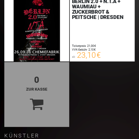
BERLIN 2.0 + N.T.Ä +
WAUMIAU +
ZUCKERBROT &
PEITSCHE | DRESDEN
23,10 €
Ticketpreis
21,00 €
00
VVK-Gebühr
2,10 €
E-TICKET
23,10 €
ab
zzgl. Buchungsgebühr
0
ZUR KASSE
KÜNSTLER