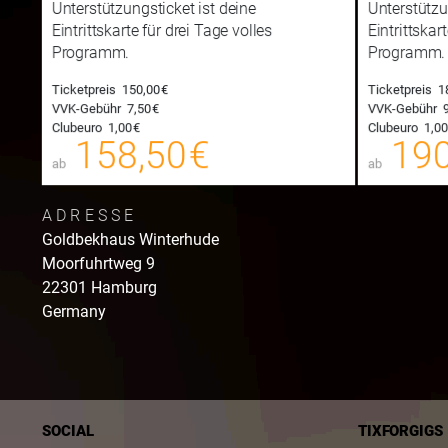
Unterstützungsticket ist deine
Unterstützu
Eintrittskarte für drei Tage volles
Eintrittskar
Programm.
Programm.
Ticketpreis
150,00 €
Ticketpreis
1
VVK-Gebühr
7,50 €
VVK-Gebühr
9
158,50 €
Clubeuro
1,00 €
Clubeuro
1,00
00
00
158,50 €
190
E-TICKET
ab
ab
zzgl. Buchungsgebühr
ADRESSE
Goldbekhaus Winterhude
Moorfuhrtweg
9
22301
Hamburg
Germany
SOCIAL
TIXFORGIGS