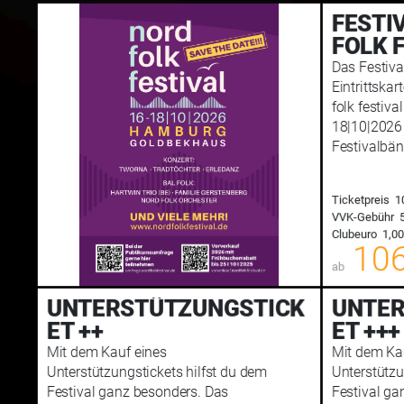
FESTI
FOLK 
Das Festival
Eintrittska
folk festiv
18|10|2026 
Festivalbä
Ticketpreis
1
VVK-Gebühr
5
Clubeuro
1,00
00
106
ab
UNTERSTÜTZUNGSTICK
UNTER
ET ++
ET +++
Mit dem Kauf eines
Mit dem Ka
Unterstützungstickets hilfst du dem
Unterstützu
Festival ganz besonders. Das
Festival ga