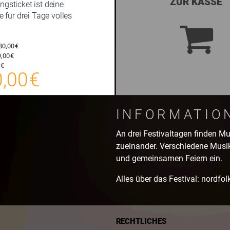
ZUR KASSE
ngsticket ist deine
te für drei Tage volles
80,00 €
,00 €
190,00 €
 €
,00 €
E-TICKET
zzgl. Buchungsgebühr
INFORMATIO
An drei Festivaltagen finden 
zueinander. Verschiedene Musik
und gemeinsamen Feiern ein.
Alles über das Festival: nordfol
RECHTLICHES