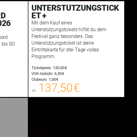
UNTERSTÜTZUNGSTICK
RD
ET +
026
Mit dem Kauf eines
Unterstützungstickets hilfst du dem
Festival ganz besonders. Das
nord
Unterstützungsticket ist deine
6 bis SO
Eintrittskarte für drei Tage volles
n
Programm.
Ticketpreis
130,00 €
VVK-Gebühr
6,50 €
85,00 €
137,50 €
Clubeuro
1,00 €
00
137,50 €
E-TICKET
E-TICKET
ab
hungsgebühr
zzgl. Buchungsgebühr