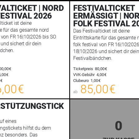
VALTICKET | NORD
FESTIVALTICKET
FESTIVAL 2026
ERMÄSSIGT | NO
FOLK FESTIVAL 2
ticket ist deine
rte für das gesamte nord
Das Festivalticket ist deine
al von FR 16|10|2026 bis SO
Eintrittskarte für das gesamte 
und sichert dir dein
folk festival von FR 16|10|202
ndchen.
18|10|2026 und sichert dir dei
Festivalbändchen.
00,00 €
Ticketpreis
80,00 €
,00 €
VVK-Gebühr
4,00 €
106,00 €
 €
Clubeuro
1,00 €
00
,00 €
85,00 €
E-TICKET
ab
zzgl. Buchungsgebühr
zzgl. Buc
STÜTZUNGSTICK
uf eines
0
ngstickets hilfst du dem
nz besonders. Das