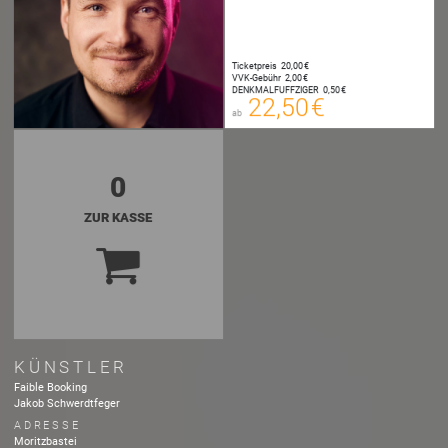
22,50 €
00
E-TICKET
Ticketpreis
20,00 €
22,75 €
VVK-Gebühr
2,00 €
00
DENKMALFUFFZIGER
0,50 €
SYSTEMTICKET
22,50 €
ab
zzgl. Buchungsgebühr
0
ZUR KASSE
KÜNSTLER
Faible Booking
Jakob Schwerdtfeger
ADRESSE
Moritzbastei