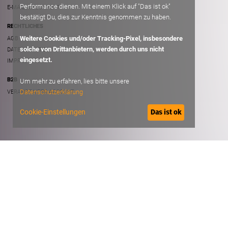
Performance dienen. Mit einem Klick auf "Das ist ok"
E-MAIL AN SUPPORT
bestätigt Du, dies zur Kenntnis genommen zu haben.
RECHTLICHES
Weitere Cookies und/oder Tracking-Pixel, insbesondere
AGB
solche von Drittanbietern, werden durch uns nicht
DATENSCHUTZ
eingesetzt.
IMPRESSUM
B2B
Um mehr zu erfahren, lies bitte unsere
Datenschutzerklärung
VERANSTALTER ACCOUNT
Cookie-Einstellungen
Das ist ok